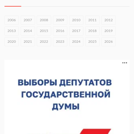
06.08.2026 16:26
Экспорт продукции АПК Нижегородской области вырос в 1,9
раза
2006
2007
2008
2009
2010
2011
2012
06.08.2026 16:18
2013
2014
2015
2016
2017
2018
2019
В Нижнем Новгороде открыли фестиваль «Семья
2020
2021
2022
2023
2024
2025
2026
Нижегородская»
06.08.2026 16:08
Нижегородская область подписала соглашения с регионами
Киргизии
06.08.2026 15:26
Видели ночь, бежали всю ночь... На Нижневолжской
набережной прошел необычный забег
06.08.2026 15:25
Они закрыли наш гештальт
06.08.2026 15:05