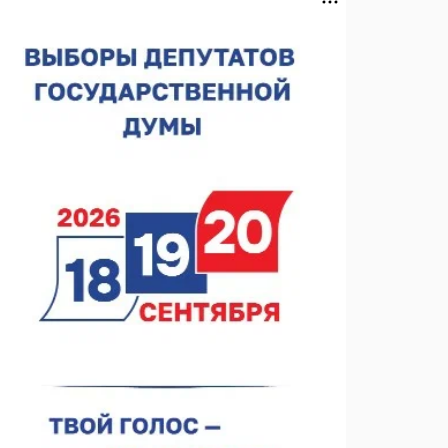
лесного пожарного
07.08.2026 13:48
В Нижнем Новгороде отметили 70-летие Дня
строителя
07.08.2026 13:15
В Нижегородской области посещаемость
спортобъектов выросла на 28%
07.08.2026 12:15
В Нижнем Новгороде прошло совещание
Росгвардии
07.08.2026 12:04
В Нижегородской области созданы четыре ММЦ
07.08.2026 11:46