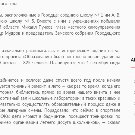
ого года.
ы, расположенные в Городце: среднюю школу № 1 им А. В.
юю школу № 5. Вместе с ним в учреждениях побывали
 области Михаил Пучков, глава местного самоуправления
др Мудров и председатель Земского собрания Городецкого
значально располагалась в историческом здании на ул.
ого проекта «Образование» было построено новое здание на
А
 школы — 825 человек. Планируется, что 1 сентября сюда
абинетов и холлов: даже спустя всего год после начала
ется точечный ремонт, и лето — как раз то время, когда его
торная библиотека, прямо во время нашего визита в нее
портивный зал и школьные лаборатории: в таких красивых и
язательно осуществлять образовательный процесс даже в
кие лагерные смены. Порадовало, что сейчас в спортзале
ОКа: дети играют в бадминтон, посещают тренировки по
имер организации летнего досуга школьников», — сказал