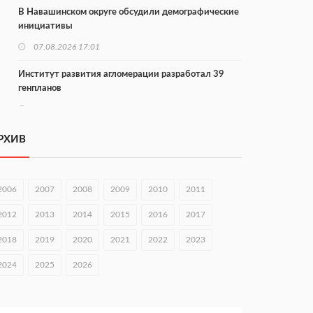
В Навашинском округе обсудили демографические
инициативы
07.08.2026 17:01
Институт развития агломерации разработал 39
генпланов
07.08.2026 16:57
С 8 августа изменят схему движения на въезде в
РХИВ
Нижний Новгород
07.08.2026 15:15
2006
2007
2008
2009
2010
2011
В Нижегородской области прошло заседание АТК и
оперштаба
2012
2013
2014
2015
2016
2017
07.08.2026 14:54
2018
2019
2020
2021
2022
2023
В Чкаловске спустили на воду «Метеор-120Р»
2024
2025
2026
07.08.2026 14:01
В Нижегородской области выбрали лучшего