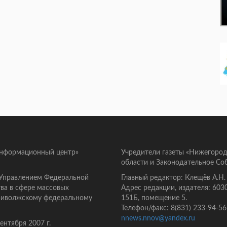
информационный центр»
Учредители газеты «Нижегород
области и Законодательное Со
 Управлением Федеральной
Главный редактор: Клещёв А.Н.
ва в сфере массовых
Адрес редакции, издателя: 603
Приволжскому федеральному
151Б, помещение 5.
Телефон/факс: 8(831) 233-94-56
nnews.nnov@yandex.ru
нтября 2007 г.