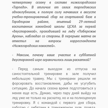
четвертому сезону в составе нижегородского
«Торпедо». В отличие от своих торпедовских
одноклубников, в полную силу начавших в августе
учебно-тренировочный сбор на спортивной базе в
Городецком районе, опытный 29-летний
воспитанник хоккейной школы ЦСКА за первой
«двусторонкой», проходившей на льду «Побережье
Арены», наблюдал со стороны. В перерыве матча он
ответил на вопросы корреспондента
«Нижегородских новостей».
- Максим, почему ваше участие в субботней
двусторонней игре ограничилось лишь раскаткой?
- Перед самым выходом из отпуска на
самостоятельной тренировке в зале получил
небольшую травму. Мы с тренерами решили не
форсировать восстановление, дабы не усугубить
ситуацию. До начала сезона время подготовиться у
меняя еще есть. Думаю, через пару дней выйду на
лед уже не только на раскатку, но и на полноценную
тренировку. Я с командой с первого дня сбора,
работаю с ребятами в тренажерном зале, правда,