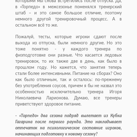
которыми мы снова встретились после отпуска. Да,
в «Торпедо» в межсезонье поменялся тренерский
штаб – и это самое большое отличие, поэтому
немного другой тренировочный процесс. А в
остальном всё то же.
Пожалуй, тесты, которые игроки сдают после
выхода из отпуска, были немного другие. Но это
тоже понятно - у каждого тренера по
физподготовке они разные. Что касается ледовых
тренировок, то их также две в день, как было в
прошлом году. Но кажется, что занятия теперь
стали более интенсивными. Питание на сборах? Оно
как было отличным, так и осталось: по-прежнему
без употребления соусов, причем я бы не назвал это
особенностью исключительно тренера Игоря
Николаевича Ларионова. Думаю, все тренеры
приветствуют здоровое питание.
- «Торпедо» два сезона подряд вылетает из Кубка
Гагарина после первого раунда. Это накладывает
отпечаток на психологическое состояние игроков,
начинающих подготовку к новому сезону?