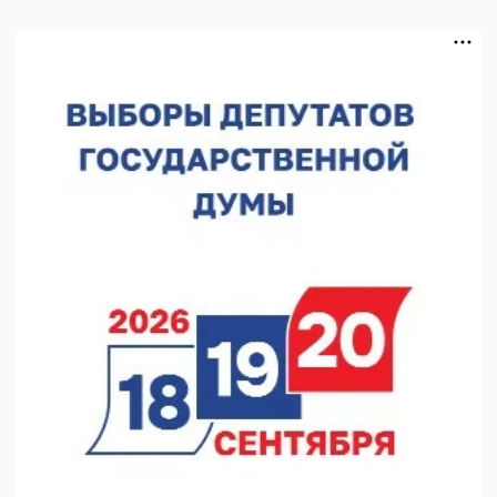
В Нижегородской области выбрали лучшего лесного
пожарного
07.08.2026 13:48
В Нижнем Новгороде отметили 70-летие Дня строителя
07.08.2026 13:15
В Нижегородской области посещаемость спортобъектов
выросла на 28%
07.08.2026 12:15
В Нижнем Новгороде прошло совещание Росгвардии
07.08.2026 12:04
В Нижегородской области созданы четыре ММЦ
07.08.2026 11:46