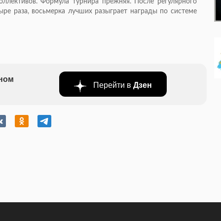
оллективов. Формула турнира прежняя. После регулярного
ыре раза, восьмерка лучших разыграет награды по системе
бном
Перейти в
Дзен