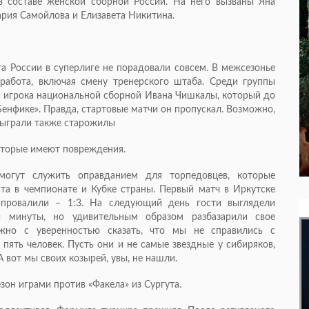
в составе женской сборной России. На него вызваны Яна
ария Самойлова и Елизавета Никитина.
та России в суперлиге не порадовали совсем. В межсезонье
работа, включая смену тренерского штаба. Среди группы
ра игрока национальной сборной Ивана Чишкалы, который до
Бенфике». Правда, стартовые матчи он пропускал. Возможно,
 сыграли также старожилы
оторые имеют повреждения.
огут служить оправданием для торпедовцев, которые
та в чемпионате и Кубке страны. Первый матч в Иркутске
 провалили – 1:3. На следующий день гости выглядели
 минуты, но удивительным образом разбазарили свое
ожно с уверенностью сказать, что мы не справились с
 пять человек. Пусть они и не самые звездные у сибиряков,
 вот мы своих козырей, увы, не нашли.
зон играми против «Факела» из Сургута.