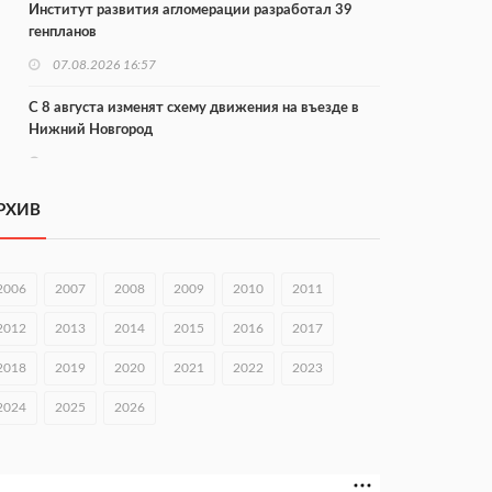
Институт развития агломерации разработал 39
генпланов
07.08.2026 16:57
С 8 августа изменят схему движения на въезде в
Нижний Новгород
07.08.2026 15:15
В Нижегородской области прошло заседание АТК и
РХИВ
оперштаба
07.08.2026 14:54
2006
2007
2008
2009
2010
2011
В Чкаловске спустили на воду «Метеор-120Р»
2012
2013
2014
2015
2016
2017
07.08.2026 14:01
2018
2019
2020
2021
2022
2023
В Нижегородской области выбрали лучшего
лесного пожарного
2024
2025
2026
07.08.2026 13:48
В Нижнем Новгороде отметили 70-летие Дня