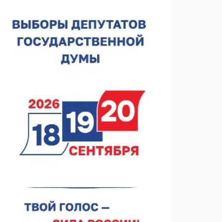
строителя
07.08.2026 13:15
В Нижегородской области посещаемость
спортобъектов выросла на 28%
07.08.2026 12:15
В Нижнем Новгороде прошло совещание
Росгвардии
07.08.2026 12:04
В Нижегородской области созданы четыре ММЦ
07.08.2026 11:46
Кратковременные перерывы вещания
телерадиопрограмм ожидаются в Нижнем
Новгороде до 16 августа в связи с покраской
07.08.2026 11:20
телебашни