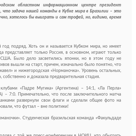
родском областном информационном центре президент
, что задача нашей команды в Кубке мира в Бразилии – это
чно, хотелось бы выиграть и сам трофей, но, видимо, время
 год подряд. Хоть он и называется Кубком мира, но имеет
да представляет только Россия, в основном, играют только
США. Было дело засветились японки, но в этом году не
тивов вышли на старт, причем, изначально было понятно, что
авел» и нижегородская «Норманочка». Уровень остальных,
, собственно и доказала предварительная стадия.
клубами «Падре Мугика» (Аргентина) – 14:1, «Ла Перла»
) – 7:0. Примечательно, что после заключительного матча
канками развернули свои флаги и сделали общее фото на
вали, что футзал – вне политики!
маночки». Студенческая бразильская команда «Факульдаде
одова с той же пресс-конференции в НОИЦ, что обыграть