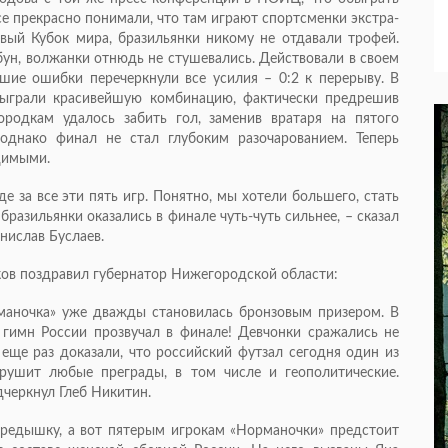
се прекрасно понимали, что там играют спортсменки экстра-
рвый Кубок мира, бразильянки никому не отдавали трофей.
ибун, волжанки отнюдь не стушевались. Действовали в своем
шие ошибки перечеркнули все усилия – 0:2 к перерыву. В
зыграли красивейшую комбинацию, фактически предрешив
родкам удалось забить гол, заменив вратаря на пятого
 однако финал не стал глубоким разочарованием. Теперь
димыми.
е за все эти пять игр. Понятно, мы хотели большего, стать
бразильянки оказались в финале чуть-чуть сильнее, – сказал
нислав Буслаев.
ов поздравил губернатор Нижегородской области:
рманочка» уже дважды становилась бронзовым призером. В
гимн России прозвучал в финале! Девчонки сражались не
 еще раз доказали, что российский футзал сегодня один из
рушит любые преграды, в том числе и геополитические.
дчеркнул Глеб Никитин.
ередышку, а вот пятерым игрокам «Норманочки» предстоит