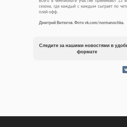
Всего в чемпионате участие принимают 13 к
сезона, где каждый с каждым сыграет по чет
плей-офф.
Дмитрий Витюгов. Фото vk.com/normanochka.
Следите за нашими новостями в удо
формате