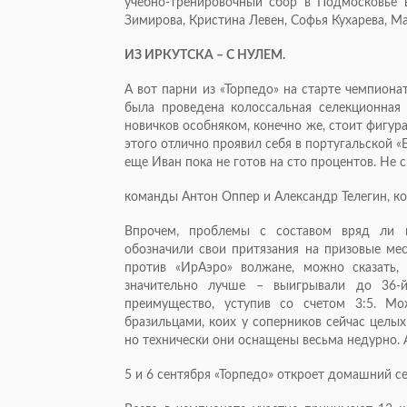
учебно-тренировочный сбор в Подмосковье 
Зимирова, Кристина Левен, Софья Кухарева, М
ИЗ ИРКУТСКА – С НУЛЕМ.
А вот парни из «Торпедо» на старте чемпиона
была проведена колоссальная селекционная 
новичков особняком, конечно же, стоит фигу
этого отлично проявил себя в португальской «
еще Иван пока не готов на сто процентов. Не
команды Антон Оппер и Александр Телегин, к
Впрочем, проблемы с составом вряд ли м
обозначили свои притязания на призовые мес
против «ИрАэро» волжане, можно сказать,
значительно лучше – выигрывали до 36-й
преимущество, уступив со счетом 3:5. М
бразильцами, коих у соперников сейчас целых
но технически они оснащены весьма недурно. А
5 и 6 сентября «Торпедо» откроет домашний се