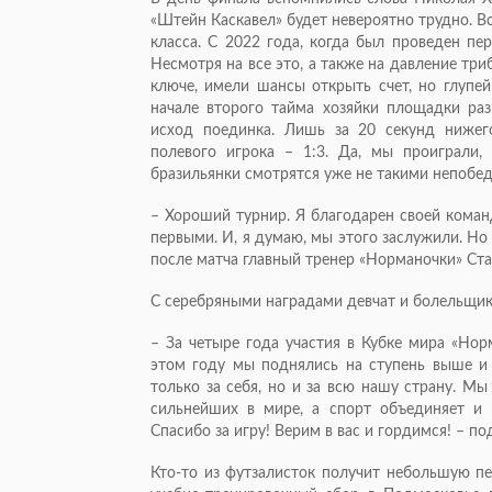
«Штейн Каскавел» будет невероятно трудно. В
класса. С 2022 года, когда был проведен пе
Несмотря на все это, а также на давление тр
ключе, имели шансы открыть счет, но глупей
начале второго тайма хозяйки площадки ра
исход поединка. Лишь за 20 секунд нижего
полевого игрока – 1:3. Да, мы проиграли,
бразильянки смотрятся уже не такими непобе
– Хороший турнир. Я благодарен своей команд
первыми. И, я думаю, мы этого заслужили. Но 
после матча главный тренер «Норманочки» Ста
С серебряными наградами девчат и болельщик
– За четыре года участия в Кубке мира «Но
этом году мы поднялись на ступень выше и 
только за себя, но и за всю нашу страну. Мы
сильнейших в мире, а спорт объединяет и 
Спасибо за игру! Верим в вас и гордимся! – по
Кто-то из футзалисток получит небольшую п