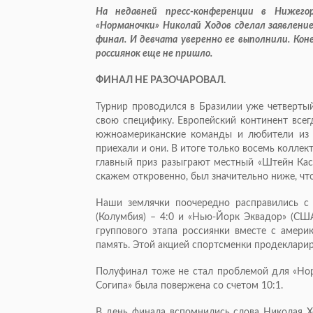
На недавней пресс-конференции в Нижего
«Норманочки» Николай Ходов сделал заявление
финал. И девчата уверенно ее выполнили. Коне
россиянок еще не пришло.
ФИНАЛ НЕ РАЗОЧАРОВАЛ.
Турнир проводился в Бразилии уже четвертый
свою специфику. Европейский континент всег
южноамериканские команды и любители из 
приехали и они. В итоге только восемь коллек
главный приз разыграют местный «Штейн Каск
скажем откровенно, был значительно ниже, что
Наши землячки поочередно расправились с 
(Колумбия) – 4:0 и «Нью-Йорк Эквадор» (США
группового этапа россиянки вместе с амери
память. Этой акцией спортсменки продеклариро
Полуфинал тоже не стал проблемой для «Нор
Согипа» была повержена со счетом 10:1.
В день финала вспомнились слова Николая Х