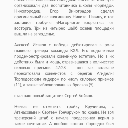
организовали два воспитанника школы «Торпедо».
Нижегородец Егор Виноградов сделал
оригинальный пас княгининцу Никите Шавину, и тот
заставил трибуны «Нагорного» взорваться от
восторга. Три из четырех шайб хозяев площадки
вышли на загляденье.
Алексей Исаков с победы дебютировал в роли
главного тренера команды КХЛ. Его подопечные
продемонстрировали хоккейную эстетику. Но в их
действиях была и мощь, отразившаяся в количестве
силовых приемов. 47:28 – вот как волжане
перехитовали хоккеистов с берегов Агидели!
Торпедовским лидером по числу силовых приемов
(11), а также заблокированных бросков (5),
стал наш новый защитник Сергей Бойков.
Нельзя не отметить тройку Кручинина, с
Атанасовым и Сергеем Гончаруком по краям. Не зря
тренерский штаб с начала предсезонки верил в
такое сочетание. А вообще состав «Торпедо» был