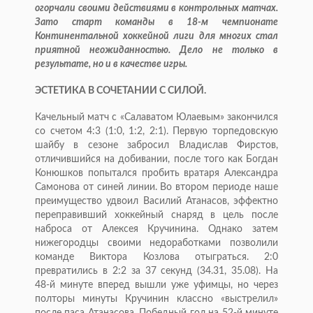
огорчали своими действиями в контрольных матчах.
Зато старт команды в 18-м чемпионате
Континентальной хоккейной лиги для многих стал
приятной неожиданностью. Дело не только в
результате, но и в качестве игры.
ЭСТЕТИКА В СОЧЕТАНИИ С СИЛОЙ.
Качельный матч с «Салаватом Юлаевым» закончился
со счетом 4:3 (1:0, 1:2, 2:1). Первую торпедовскую
шайбу в сезоне забросил Владислав Фирстов,
отличившийся на добивании, после того как Богдан
Конюшков по­пытался пробить вратаря Александра
Самонова от синей линии. Во втором периоде наше
преимущество удвоил Василий Атанасов, эффектно
переправивший хоккейный снаряд в цель после
наброса от Алексея Кручинина. Однако затем
нижегородцы своими недоработками позволили
команде Виктора Козлова отыграться. 2:0
превратились в 2:2 за 37 секунд (34.31, 35.08). На
48-й минуте вперед вышли уже уфимцы, но через
полторы минуты Кручинин классно «выстрелил»
после паса Атанасова. Победный гол на 52-й минуте