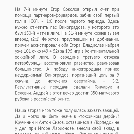
На 7-й минуте Егор Соколов открыл счет при
помощи партнеров-форвардов, забив свой первый
гол в КХЛ, – 1:0 после первого периода. Здесь
нужно отметить пас Виноградова, у которого это
был 150-й матч в лиге. На 31-й минуте хозяев вывел
вперед (2:1) Фирстов, преуспевший на добивании,
причем ассистировали оба Егора. Владислав набрал
уже 101 очко (49 + 52) за 195 игр в Континентальной
хоккейной лиге. В середине третьего отрезка
петербуржцы восстановили равенство, реализовав
большинство. А победу нижегородцам принес
неудержимый Виноградов, поразивший цель за 9
секунд до истечения овертайма, – 3:2.
Результативные передачи сделали Гончарук и
Белевич. Андрей в этот вечер достиг 350-матчевого
рубежа в российской элите.
Наша вторая игра тоже получилась захватывающей.
Да и могло ли быть иначе в «токсичном дерби»?
Кручинин и Антон Сизов, оставшиеся в «Торпедо» не
у дел при Игоре Ларионове, внесли свой вклад в