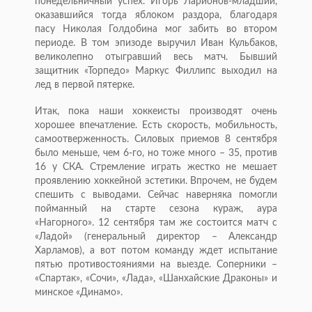
понедельничный успех. Игорь Ларионов-младший,
оказавшийся тогда яблоком раздора, благодаря
пасу Николая Голдобина мог забить во втором
периоде. В том эпизоде выручил Иван Кульбаков,
великолепно отыгравший весь матч. Бывший
защитник «Торпедо» Маркус Филлипс выходил на
лед в первой пятерке.
Итак, пока наши хоккеисты производят очень
хорошее впечатление. Есть скорость, мобильность,
самоотверженность. Силовых приемов 8 сентября
было меньше, чем 6-го, но тоже много – 35, против
16 у СКА. Стремление играть жестко не мешает
проявлению хоккейной эстетики. Впрочем, не будем
спешить с выводами. Сейчас наверняка помогли
пойманный на старте сезона кураж, аура
«Нагорного». 12 сентября там же состоится матч с
«Ладой» (генеральный директор – Александр
Харламов), а вот потом команду ждет испытание
пятью противостояниями на выезде. Соперники –
«Спартак», «Сочи», «Лада», «Шанхайские Драконы» и
минское «Динамо».