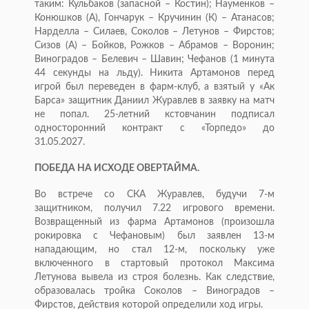
таким: Кульбаков (запасной – Костин); Науменков –
Конюшков (А), Гончарук – Кручинин (К) – Атанасов;
Нарделла – Силаев, Соколов – Летунов – Фирстов;
Сизов (А) – Бойков, Рожков – Абрамов – Воронин;
Виноградов – Белевич – Шавин; Чефанов (1 минута
44 секунды на льду). Никита Артамонов перед
игрой был переведен в фарм-клуб, а взятый у «Ак
Барса» защитник Даниил Журавлев в заявку на матч
не попал. 25-летний кстовчанин подписал
односторонний контракт с «Торпедо» до
31.05.2027.
ПОБЕДА НА ИСХОДЕ ОВЕРТАЙМА.
Во встрече со СКА Журавлев, будучи 7-м
защитником, получил 7.22 игрового времени.
Возвращенный из фарма Артамонов (произошла
рокировка с Чефановым) был заявлен 13-м
нападающим, но стал 12-м, поскольку уже
включенного в стартовый протокол Максима
Летунова вывела из строя болезнь. Как следствие,
образовалась тройка Соколов – Виноградов –
Фирстов, действия которой определили ход игры.