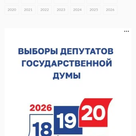
В Нижнем Новгороде открыли фестиваль «Семья
2020
2021
2022
2023
2024
2025
2026
Нижегородская»
06.08.2026 16:08
Нижегородская область подписала соглашения с регионами
Киргизии
06.08.2026 15:26
Видели ночь, бежали всю ночь... На Нижневолжской
набережной прошел необычный забег
06.08.2026 15:25
Они закрыли наш гештальт
06.08.2026 15:05
Нижегородские хирурги выполнили трансоральную
операцию на щитовидной железе
06.08.2026 15:03
Более 30 нижегородцев прошли обучение для соцконтракта