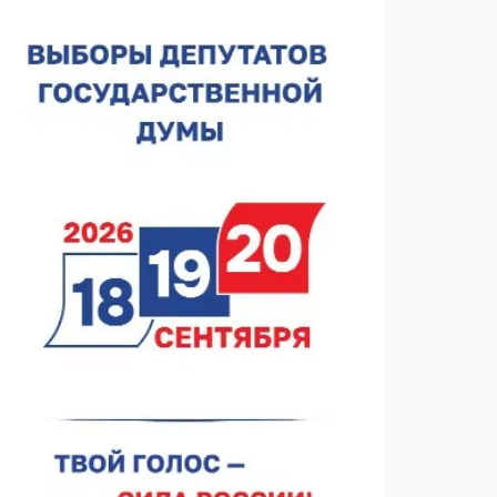
Нижегородская область подписала соглашения с
регионами Киргизии
06.08.2026 15:26
Видели ночь, бежали всю ночь... На
Нижневолжской набережной прошел необычный
забег
06.08.2026 15:25
Они закрыли наш гештальт
06.08.2026 15:05
Нижегородские хирурги выполнили трансоральную
операцию на щитовидной железе
06.08.2026 15:03
Более 30 нижегородцев прошли обучение для
соцконтракта
06.08.2026 14:46