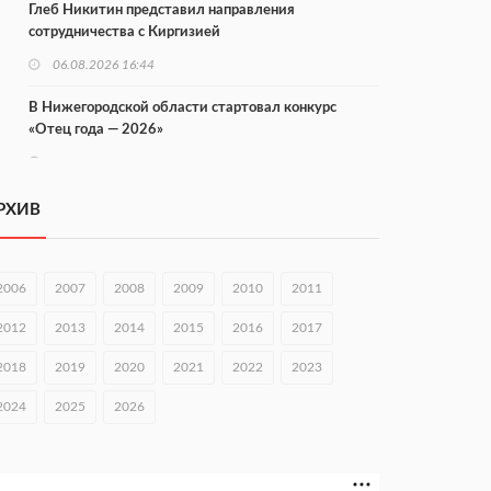
Глеб Никитин представил направления
сотрудничества с Киргизией
06.08.2026 16:44
В Нижегородской области стартовал конкурс
«Отец года — 2026»
06.08.2026 16:37
Городец подписал соглашения с Кара-Кулем и
РХИВ
Токмоком
06.08.2026 16:26
2006
2007
2008
2009
2010
2011
Экспорт продукции АПК Нижегородской области
вырос в 1,9 раза
2012
2013
2014
2015
2016
2017
06.08.2026 16:18
2018
2019
2020
2021
2022
2023
В Нижнем Новгороде открыли фестиваль «Семья
2024
2025
2026
Нижегородская»
06.08.2026 16:08