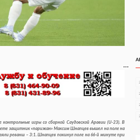
А
е контрольные игры со сборной Саудовской Аравии (U-23). В
счете защитник «парижан» Максим Шнапцев вышел на поле на
зяли реванш – 3:1. Шнапцев покинул поле на 66-й минуте при