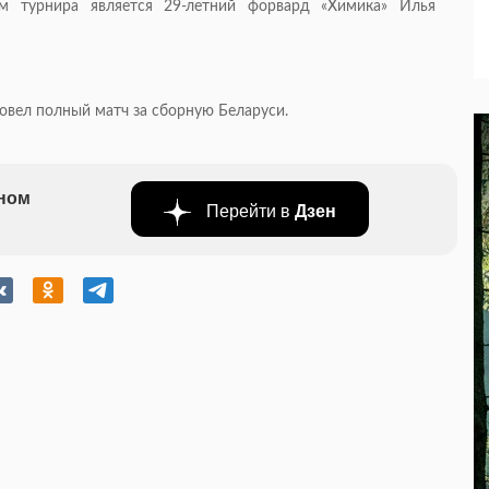
 турнира является 29-летний форвард «Химика» Илья
вел полный матч за сборную Беларуси.
бном
Перейти в
Дзен