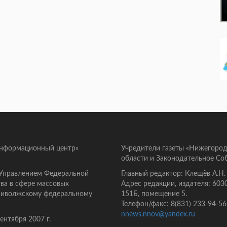
информационный центр»
Учредители газеты «Нижегород
области и Законодательное Со
 Управлением Федеральной
Главный редактор: Клещёв А.Н.
ва в сфере массовых
Адрес редакции, издателя: 603
Приволжскому федеральному
151Б, помещение 5.
Телефон/факс: 8(831) 233-94-56
nnews.nnov@yandex.ru
нтября 2007 г.