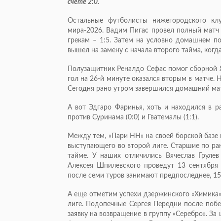
счете 2:0.
Остальные футболисты нижегородского кл
мира-2026. Вадим Пигас провел полный матч 
грекам – 1:5. Затем на условно домашнем по
вышел на замену с начала второго тайма, когд
Полузащитник Реналдо Сефас помог сборной Я
гол на 26-й минуте оказался вторым в матче. Н
Сегодня рано утром завершился домашний мат
А вот Эдгаро Фаринья, хоть и находился в р
против Суринама (0:0) и Гватемалы (1:1).
Между тем, «Пари НН» на своей борской базе
выступающего во второй лиге. Старшие по ран
тайме. У наших отличились Вячеслав Грул
Алексея Шпилевского проведут 13 сентября
после семи туров занимают предпоследнее, 15
А еще отметим успехи дзержинского «Химика»
лиге. Подопечные Сергея Передни после побе
заявку на возвращение в группу «Серебро». 