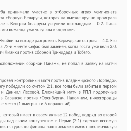
уба принимали участие в отборочных играх чемпионата
за сборную Беларуси, которая на выезде крупно проиграла
ле в Венгрии беларусы уступили шотландцам – 0:2. Пигас
а его команда уже уступала в один мяч.
майки на выезде разгромить Бермудские острова – 4:0. Его
а 72-й минуте Сефас был заменен, когда гости уже вели 3:0.
ч Ямайки против сборной Тринидада и Тобаго.
асположении сборной Панамы, не попал в заявку на матчи
 провел контрольный матч против владимирского «Торпедо»,
гу победили со счетом 2:1, все голы были забиты в первом
ев и Даниил Лесовой. Ближайший матч в РПЛ подопечные
 в Саранске против «Оренбурга». Напомним, нижегородцы
-е место (1 выигрыш и 6 поражений).
, который имеет в своем активе 12 побед подряд во второй
ды над своим конкурентом в Перми (2:1) сделали весомую
За шесть туров до финиша наши земляки имеют шестиочковую