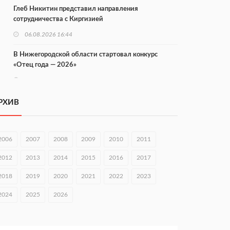
Глеб Никитин представил направления
сотрудничества с Киргизией
06.08.2026 16:44
В Нижегородской области стартовал конкурс
«Отец года — 2026»
06.08.2026 16:37
Городец подписал соглашения с Кара-Кулем и
РХИВ
Токмоком
06.08.2026 16:26
2006
2007
2008
2009
2010
2011
Экспорт продукции АПК Нижегородской области
вырос в 1,9 раза
2012
2013
2014
2015
2016
2017
06.08.2026 16:18
2018
2019
2020
2021
2022
2023
В Нижнем Новгороде открыли фестиваль «Семья
2024
2025
2026
Нижегородская»
06.08.2026 16:08