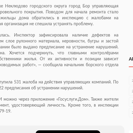
ке Неклюдово городского округа город Бор управляющая
ровельного покрытия. Поводом для начала ремонта стало
 жильцы дома обратились в инспекцию с жалобами на
я организация не спешила устранять проблему.
лась. Инспектор зафиксировала наличие дефектов на
м слое рулонного материала, неровности, бугры и застой
пании было выдано предписание на устранение нарушений.
на. Хочется подчеркнуть, что главными контролёрами
бственники жилья. От их активности и позиции зависит
А
проводимых работ», — сообщила начальник борского отдела
ступила 531 жалоба на действия управляющих компаний. По
22 предписания об устранении нарушений.
 можно через приложение «Госуслуги.Дом». Также жители
мент, удостоверяющий личность. Кроме того, в инспекции
79-19.