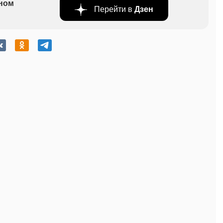
бном
Перейти в
Дзен