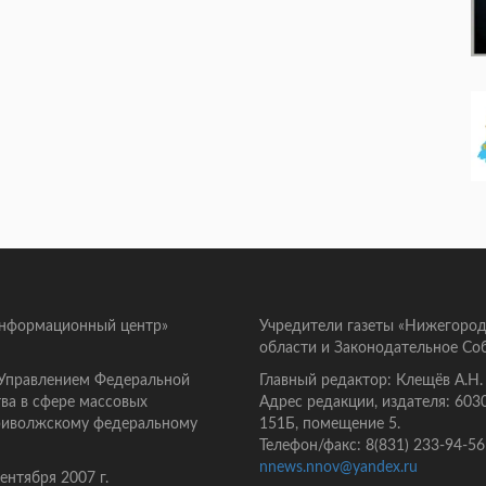
информационный центр»
Учредители газеты «Нижегород
области и Законодательное Со
 Управлением Федеральной
Главный редактор: Клещёв А.Н.
ва в сфере массовых
Адрес редакции, издателя: 603
Приволжскому федеральному
151Б, помещение 5.
Телефон/факс: 8(831) 233-94-56
nnews.nnov@yandex.ru
нтября 2007 г.