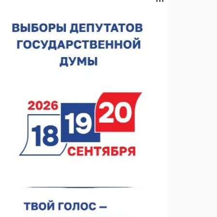
Нижегородская область подписала соглашения с
регионами Киргизии
06.08.2026 15:26
Видели ночь, бежали всю ночь... На
Нижневолжской набережной прошел необычный
забег
06.08.2026 15:25
Они закрыли наш гештальт
06.08.2026 15:05
Нижегородские хирурги выполнили трансоральную
операцию на щитовидной железе
06.08.2026 15:03
Более 30 нижегородцев прошли обучение для
соцконтракта
06.08.2026 14:46