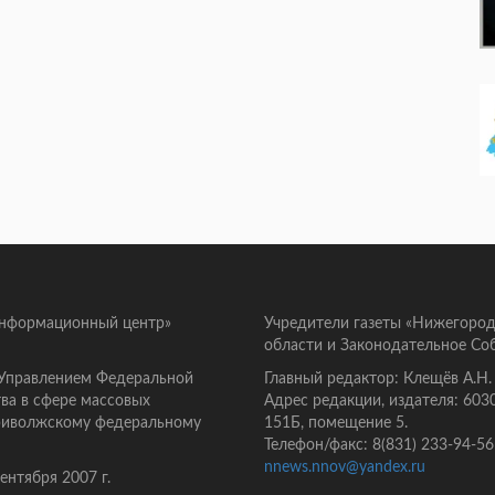
информационный центр»
Учредители газеты «Нижегород
области и Законодательное Со
 Управлением Федеральной
Главный редактор: Клещёв А.Н.
ва в сфере массовых
Адрес редакции, издателя: 603
Приволжскому федеральному
151Б, помещение 5.
Телефон/факс: 8(831) 233-94-56
nnews.nnov@yandex.ru
нтября 2007 г.