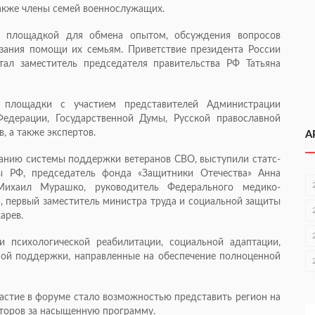
также члены семей военнослужащих.
л площадкой для обмена опытом, обсуждения вопросов
зания помощи их семьям. Приветствие президента России
ал заместитель председателя правительства РФ Татьяна
площадки с участием представителей Администрации
Федерации, Государственной Думы, Русской православной
, а также экспертов.
А
анию системы поддержки ветеранов СВО, выступили статс-
ы РФ, председатель фонда «Защитники Отечества» Анна
Михаил Мурашко, руководитель Федерального медико-
а, первый заместитель министра труда и социальной защиты
арев.
 психологической реабилитации, социальной адаптации,
ной поддержки, направленные на обеспечение полноценной
астие в форуме стало возможностью представить регион на
торов за насыщенную программу.