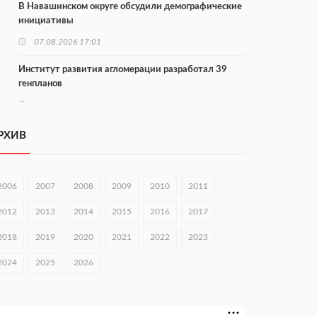
В Навашинском округе обсудили демографические
инициативы
07.08.2026 17:01
Институт развития агломерации разработал 39
генпланов
07.08.2026 16:57
С 8 августа изменят схему движения на въезде в
РХИВ
Нижний Новгород
07.08.2026 15:15
2006
2007
2008
2009
2010
2011
В Нижегородской области прошло заседание АТК и
оперштаба
2012
2013
2014
2015
2016
2017
07.08.2026 14:54
2018
2019
2020
2021
2022
2023
В Чкаловске спустили на воду «Метеор-120Р»
2024
2025
2026
07.08.2026 14:01
В Нижегородской области выбрали лучшего