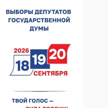
лесного пожарного
07.08.2026 13:48
В Нижнем Новгороде отметили 70-летие Дня
строителя
07.08.2026 13:15
В Нижегородской области посещаемость
спортобъектов выросла на 28%
07.08.2026 12:15
В Нижнем Новгороде прошло совещание
Росгвардии
07.08.2026 12:04
В Нижегородской области созданы четыре ММЦ
07.08.2026 11:46