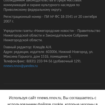
соблюдением законодательства в сфере массовых
коммуникаций и охране культурного наследия по
Приволжскому федеральному округу.
Регистрационный номер - ПИ № ФС 18-3541 от 20 сентября
2007 г.
Учредители газеты «Нижегородские новости» - Правительство
Нижегородской области и Законодательное Собрание
Нижегородской области.
Главный редактор: Клещёв А.Н.
Адрес редакции, издателя: 603006, Нижний Новгород, ул.
Максима Горького, дом 151Б, помещение 5.
Телефон/факс: 8(831) 233-94-56 (добавочный 129).
nnews.nnov@yandex.ru
Главная
Контакты
Политика конфиденциальности
Используя сайт nnews.nnov.ru, Вы соглашаетесь с
использованием файлов cookie, которые указаны в