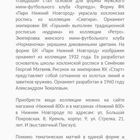
«Ландыши» стал основой для формы мужского
мини-футбольного клуба «Торпедо». Форму ФК
«Пари Нижний Новгород» украсила хохломская
роспись из коллекции «Снегири». Орнамент
экипировки ВК «Горький» выполнен традиционной
росписью «кудрина» из коллекции «Ретро».
Экипировка женского мини-футбольного клуба
«Норманочка» украшена диковинными цветами. На
форме БК «Пари Нижний Новгород» изображен
орнамент из коллекции 1932 года. Ее разработал
основатель школы хохломской росписи в Семёнове
Георгий Матвеев. Рисунок на экипировке ХК «Старт»
представляет собой сотканное из золотых линий и
завитков кружево. Орнамент разработан в 1960 году
Александром Тюкаловым.
Приобрести вещи коллекции можно на сайте
магазина «Нижний 800» и в магазинах «Нижний 800»
в Нижнем Новгороде по адресам: ул. Большая
Покровская, 8; Кремль, корпус 9; ул. Стрелка, 21,
лит. И (выставочный Пакгауз).
Помимо тематических матчей в единой форме и