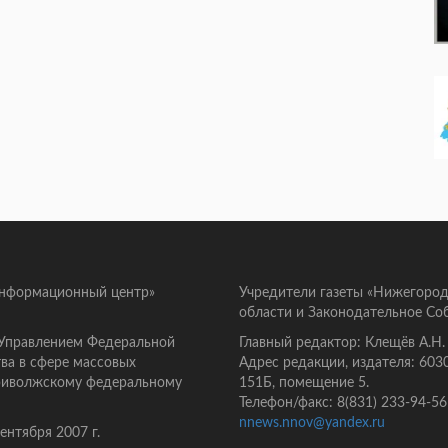
информационный центр»
Учредители газеты «Нижегород
области и Законодательное Со
 Управлением Федеральной
Главный редактор: Клещёв А.Н.
ва в сфере массовых
Адрес редакции, издателя: 603
Приволжскому федеральному
151Б, помещение 5.
Телефон/факс: 8(831) 233-94-56
nnews.nnov@yandex.ru
нтября 2007 г.