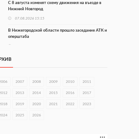
С 8 августа изменят схему движения на въезде в
Нижний Новгород
07.08.2026 15:15
В Нижегородской области прошло заседание АТК и
оперштаба
07.08.2026 14:54
В Чкаловске спустили на воду «Метеор-120Р»
РХИВ
07.08.2026 14:01
В Нижегородской области выбрали лучшего
2006
2007
2008
2009
2010
2011
лесного пожарного
2012
2013
2014
2015
2016
2017
07.08.2026 13:48
2018
2019
2020
2021
2022
2023
В Нижнем Новгороде отметили 70-летие Дня
строителя
2024
2025
2026
07.08.2026 13:15
В Нижегородской области посещаемость