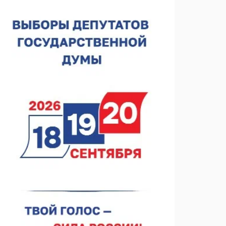
спортобъектов выросла на 28%
07.08.2026 12:15
В Нижнем Новгороде прошло совещание
Росгвардии
07.08.2026 12:04
В Нижегородской области созданы четыре ММЦ
07.08.2026 11:46
Кратковременные перерывы вещания
телерадиопрограмм ожидаются в Нижнем
Новгороде до 16 августа в связи с покраской
07.08.2026 11:20
телебашни
В автобусах Арзамаса устанавливают терминалы
оплаты
07.08.2026 11:03