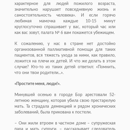
характерное для людей пожилого возраста,
значительно нарушает повседневную жизнь и
самостоятельность человека». И если горячо
любимая мамочка каждые 10-15 минут
круглосуточно спрашивает у вас, который час или
как вас зовут, палата № 6 вам покажется убежищем.
К сожалению, у нас в стране нет достойно
организованной паллиативной помощи для таких
пациентов, вся тяжесть ухода за ними, как правило,
ложится на плечи их детей. И что же делать в этом
случае? Кто-то из таких детей ответил: «Помнить,
что они твои родители...».
«Простите меня, люди!».
Минувшей осенью в городе Бор арестовали 52-
летнюю женщину, которая убила свою престарелую
мать. Та страдала деменцией и рядом хронических
заболеваний, была прикована к постели.
– Они жили втроем в частном доме – супружеская
пара и мать супруги, – рассказывает следователь