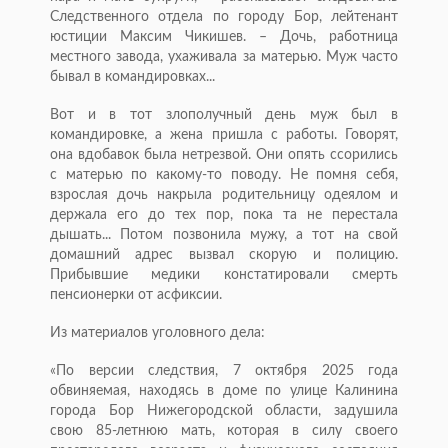
Следственного отдела по городу Бор, лейтенант
юстиции Максим Чикишев. – Дочь, работница
местного завода, ухаживала за матерью. Муж часто
бывал в командировках...
Вот и в тот злополучный день муж был в
командировке, а жена пришла с работы. Говорят,
она вдобавок была нетрезвой. Они опять ссорились
с матерью по какому-то поводу. Не помня себя,
взрослая дочь накрыла родительницу одеялом и
держала его до тех пор, пока та не перестала
дышать... Потом позвонила мужу, а тот на свой
домашний адрес вызвал скорую и полицию.
Прибывшие медики констатировали смерть
пенсионерки от асфиксии.
Из материалов уголовного дела:
«По версии следствия, 7 октября 2025 года
обвиняемая, находясь в доме по улице Калинина
города Бор Нижегородской области, задушила
свою 85-летнюю мать, которая в силу своего