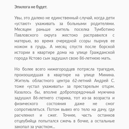
Эпилога не будет.
Увы, это далеко не единственный случай, когда дети
«устают» ухаживать за больными родителями.
Месяцем раньше житель поселка Тумботино
Павловского округа жестоко расправился с
матерью, во время очередной ссоры пырнув ее
ножом в грудь. А месяц спустя после борской
истории в квартире дома на улице Гражданской
города Кстово сын задушил свою 86-летнюю мать.
Но более всего нижегородцев потрясла трагедия,
произошедшая в квартире на улице Минина.
Житель областного центра 62-летний Андрей С.
тоже «устал ухаживать» за престарелым отцом.
Казалось бы, вполне добропорядочный мужчина
задушил 86-летнего старика, тот из-за возраста и
физического состояния даже не смог
сопротивляться. Потом вывез его тело на дачу, где
расчленил и сжег. Точнее, часть останков
отцеубийца попытался сжечь в бочке, а остальные
закопал за участком...