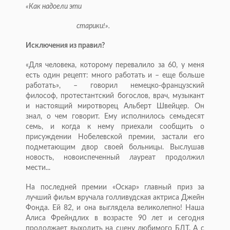
«Как надоели эти
старики!».
Исключения из правил?
«Для человека, которому перевалило за 60, у меня
есть один рецепт: много работать и – еще больше
работать», – говорил немецко-французский
философ, протестантский богослов, врач, музыкант
и настоящий миротворец Альберт Швейцер. Он
знал, о чем говорит. Ему исполнилось семьдесят
семь, и когда к нему при­ехали сообщить о
присуждении Нобелевской премии, застали его
подметающим двор своей больницы. Выслушав
новость, новоиспеченный лауреат продолжил
мести...
На последней премии «Оскар» главный приз за
лучший фильм вручала голливудская актриса Джейн
Фонда. Ей 82, и она выглядела великолепно! Наша
Алиса Фрейндлих в возрасте 90 лет и сегодня
продолжает выходить на сцену любимого БДТ. А с