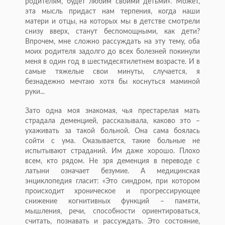
родителям, будет любим своими детьми». Может,
эта мысль придаст нам терпения, когда наши
матери и отцы, на которых мы в детстве смотрели
снизу вверх, станут беспомощными, как дети?
Впрочем, мне сложно рассуждать на эту тему, оба
моих родителя задолго до всех болезней покинули
меня в один год в шестидесятилетнем возрасте. И в
самые тяжелые свои минуты, случается, я
безнадежно мечтаю хотя бы коснуться маминой
руки...
Зато одна моя знакомая, чья престарелая мать
страдала деменцией, рассказывала, каково это –
ухаживать за такой больной. Она сама боялась
сойти с ума. Оказывается, такие больные не
испытывают страданий. Им даже хорошо. Плохо
всем, кто рядом. Не зря деменция в переводе с
латыни означает безумие. А медицинская
энциклопедия гласит: «Это синдром, при котором
происходит хроническое и прогрессирующее
снижение когнитивных функций – памяти,
мышления, речи, способности ориентироваться,
считать, познавать и рассуждать. Это состояние,