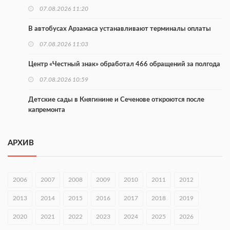
покраской телебашни
07.08.2026 11:20
В автобусах Арзамаса устанавливают терминалы оплаты
07.08.2026 11:03
Центр «Честный знак» обработал 466 обращений за полгода
07.08.2026 10:59
Детские сады в Княгинине и Сеченове откроются после
капремонта
07.08.2026 10:53
АРХИВ
В Сеченовском округе открыт лагерь «Теплый стан»
07.08.2026 10:35
2006
2007
2008
2009
2010
2011
2012
Тульские мастера и сегодня куют славу и доблесть русского
оружия
2013
2014
2015
2016
2017
2018
2019
07.08.2026 10:15
2020
2021
2022
2023
2024
2025
2026
В Нижнем Новгороде откроют IT-центр по