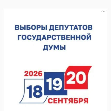
кибербезопасности
06.08.2026 18:42
В Нижегородской области наградили лидеров
строительства
06.08.2026 18:02
Садыр Жапаров и Глеб Никитин провели встречу в Киргизии
06.08.2026 17:43
Проект ФОК на Родионова отмечен на конкурсе «ТИМ-
ЛИДЕРЫ 2025/26»
06.08.2026 17:24
Глеб Никитин представил направления сотрудничества с
Киргизией
06.08.2026 16:44