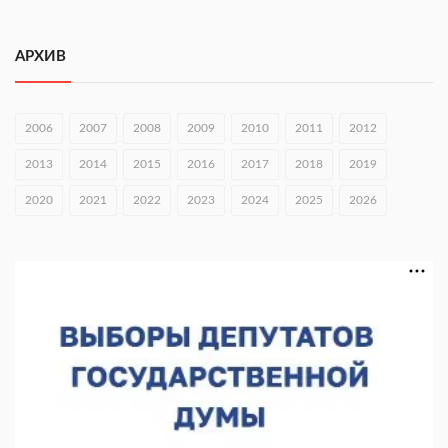
Городец подписал соглашения с Кара-Кулем и Токмоком
АРХИВ
06.08.2026 16:26
Экспорт продукции АПК Нижегородской области вырос в 1,9
раза
2006
2007
2008
2009
2010
2011
2012
06.08.2026 16:18
2013
2014
2015
2016
2017
2018
2019
В Нижнем Новгороде открыли фестиваль «Семья
2020
2021
2022
2023
2024
2025
2026
Нижегородская»
06.08.2026 16:08
Нижегородская область подписала соглашения с регионами
Киргизии
06.08.2026 15:26
Видели ночь, бежали всю ночь... На Нижневолжской
набережной прошел необычный забег
06.08.2026 15:25