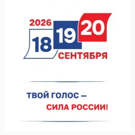
Они закрыли наш гештальт
06.08.2026 15:05
Нижегородские хирурги выполнили трансоральную
операцию на щитовидной железе
06.08.2026 15:03
Более 30 нижегородцев прошли обучение для соцконтракта
06.08.2026 14:46