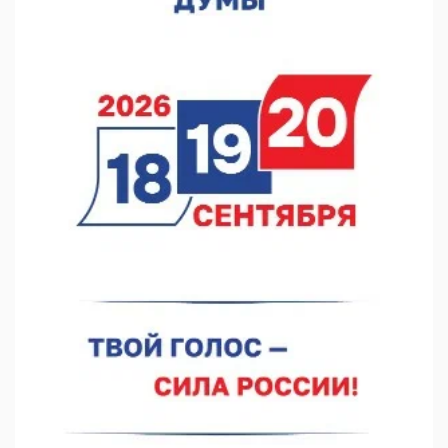
07.08.2026 11:46
Кратковременные перерывы вещания телерадиопрограмм
ожидаются в Нижнем Новгороде до 16 августа в связи с
покраской телебашни
07.08.2026 11:20
В автобусах Арзамаса устанавливают терминалы оплаты
07.08.2026 11:03