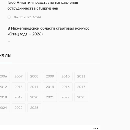
Глеб Никитин представил направления
сотрудничества с Киргизией
06.08.2026 16:44
В Нижегородской области стартовал конкурс
«Отец года — 2026»
06.08.2026 16:37
Городец подписал соглашения с Кара-Кулем и
РХИВ
Токмоком
06.08.2026 16:26
2006
2007
2008
2009
2010
2011
Экспорт продукции АПК Нижегородской области
вырос в 1,9 раза
2012
2013
2014
2015
2016
2017
06.08.2026 16:18
2018
2019
2020
2021
2022
2023
В Нижнем Новгороде открыли фестиваль «Семья
2024
2025
2026
Нижегородская»
06.08.2026 16:08