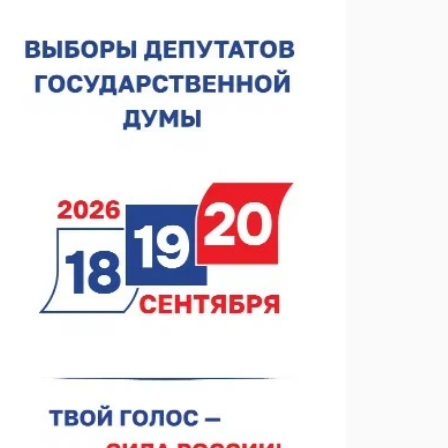
Нижегородская область подписала соглашения с
регионами Киргизии
06.08.2026 15:26
Видели ночь, бежали всю ночь... На
Нижневолжской набережной прошел необычный
забег
06.08.2026 15:25
Они закрыли наш гештальт
06.08.2026 15:05
Нижегородские хирурги выполнили трансоральную
операцию на щитовидной железе
06.08.2026 15:03
Более 30 нижегородцев прошли обучение для
соцконтракта
06.08.2026 14:46