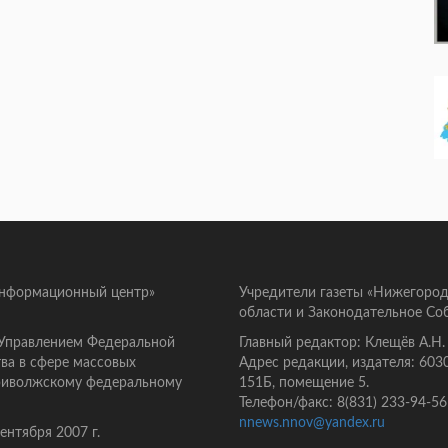
информационный центр»
Учредители газеты «Нижегород
области и Законодательное Со
 Управлением Федеральной
Главный редактор: Клещёв А.Н.
ва в сфере массовых
Адрес редакции, издателя: 603
Приволжскому федеральному
151Б, помещение 5.
Телефон/факс: 8(831) 233-94-56
nnews.nnov@yandex.ru
нтября 2007 г.