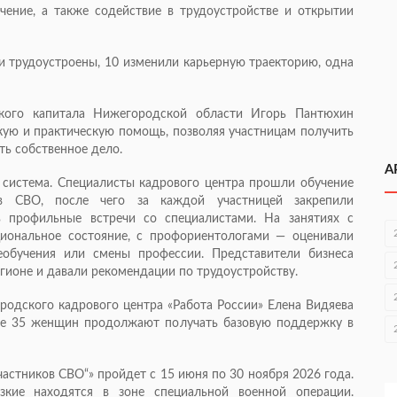
чение, а также содействие в трудоустройстве и открытии
и трудоустроены, 10 изменили карьерную траекторию, одна
ского капитала Нижегородской области Игорь Пантюхин
кую и практическую помощь, позволяя участницам получить
ть собственное дело.
А
 система. Специалисты кадрового центра прошли обучение
в СВО, после чего за каждой участницей закрепили
ь профильные встречи со специалистами. На занятиях с
иональное состояние, с профориентологами — оценивали
еобучения или смены профессии. Представители бизнеса
егионе и давали рекомендации по трудоустройству.
одского кадрового центра «Работа России» Елена Видяева
все 35 женщин продолжают получать базовую поддержку в
астников СВО“» пройдет с 15 июня по 30 ноября 2026 года.
зкие находятся в зоне специальной военной операции.