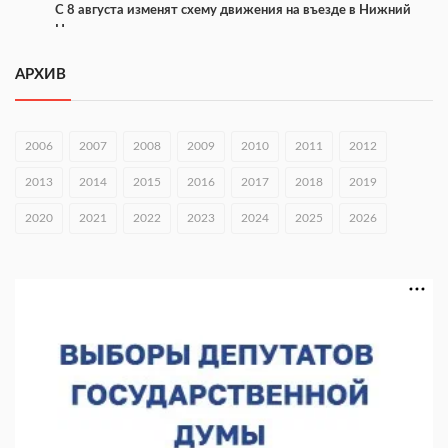
С 8 августа изменят схему движения на въезде в Нижний
Новгород
07.08.2026 15:15
АРХИВ
В Нижегородской области прошло заседание АТК и
оперштаба
2006
2007
2008
2009
2010
2011
2012
07.08.2026 14:54
2013
2014
2015
2016
2017
2018
2019
В Чкаловске спустили на воду «Метеор-120Р»
2020
07.08.2026 14:01
2021
2022
2023
2024
2025
2026
В Нижегородской области выбрали лучшего лесного
пожарного
07.08.2026 13:48
В Нижнем Новгороде отметили 70-летие Дня строителя
07.08.2026 13:15
В Нижегородской области посещаемость спортобъектов
выросла на 28%