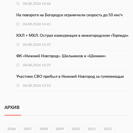
06.08.2026 14:46
На повороте на Богородск ограничили скорость до 50 км/ч
06.08.2026 14:41
КХЛ + МХЛ. Острая конкуренция в нижегородском «Торпедо»
06.08.2026 14:35
ФК «Нижний Новгород». Шильников и «Шинник»
06.08.2026 14:25
Участник СВО прибыл в Нижний Новгород за гумпомощью
06.08.2026 13:53
В Тоншаеве открыли движение по мосту через Пижму
06.08.2026 12:25
АРХИВ
Нижегородские МСП получили 97 млн рублей льготного
лизинга
2006
2007
2008
2009
2010
2011
2012
06.08.2026 12:09