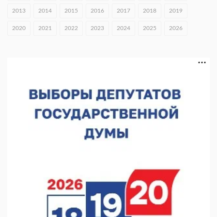
2013
2014
2015
2016
2017
2018
2019
Нижегородцы могут проголосовать за граффити «ФормАРТ»
2020
2021
2022
2023
2024
2025
2026
06.08.2026 12:00
В Хирино пройдет фестиваль «Голос традиций»
06.08.2026 11:44
В Нижегородской области тестируют БАС для выявления
незаконного сброса отходов
05.08.2026 18:42
В регионе направят 10 млн рублей участникам «СВОё дело»
05.08.2026 18:13
В Нижнем Новгороде чествовали ветеранов-строителей
05.08.2026 18:07