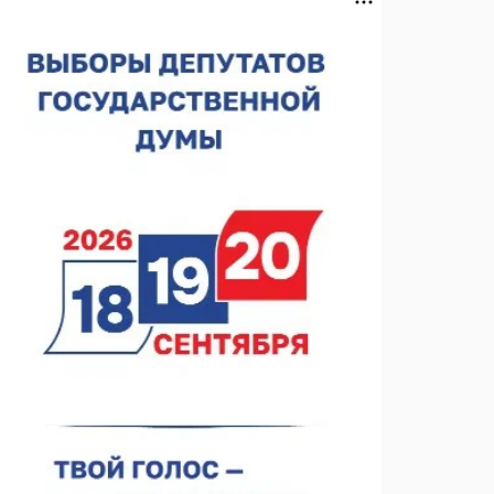
спортобъектов выросла на 28%
07.08.2026 12:15
В Нижнем Новгороде прошло совещание
Росгвардии
07.08.2026 12:04
В Нижегородской области созданы четыре ММЦ
07.08.2026 11:46
Кратковременные перерывы вещания
телерадиопрограмм ожидаются в Нижнем
Новгороде до 16 августа в связи с покраской
07.08.2026 11:20
телебашни
В автобусах Арзамаса устанавливают терминалы
оплаты
07.08.2026 11:03