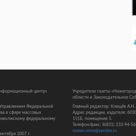
информационный центр»
Учредители газеты «Нижегород
области и Законодательное Со
 Управлением Федеральной
Главный редактор: Клещёв А.Н.
ва в сфере массовых
Адрес редакции, издателя: 603
Приволжскому федеральному
151Б, помещение 5.
Телефон/факс: 8(831) 233-94-56
nnews.nnov@yandex.ru
нтября 2007 г.