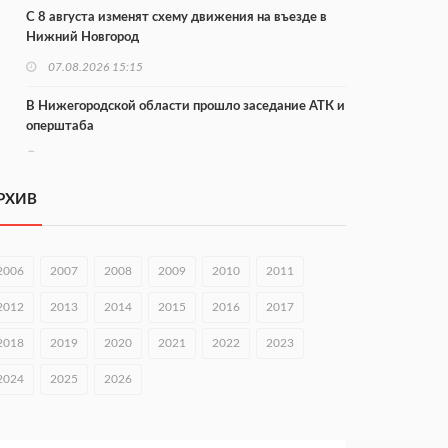
С 8 августа изменят схему движения на въезде в
Нижний Новгород
07.08.2026 15:15
В Нижегородской области прошло заседание АТК и
оперштаба
07.08.2026 14:54
В Чкаловске спустили на воду «Метеор-120Р»
РХИВ
07.08.2026 14:01
В Нижегородской области выбрали лучшего
2006
2007
2008
2009
2010
2011
лесного пожарного
2012
2013
2014
2015
2016
2017
07.08.2026 13:48
2018
2019
2020
2021
2022
2023
В Нижнем Новгороде отметили 70-летие Дня
строителя
2024
2025
2026
07.08.2026 13:15
В Нижегородской области посещаемость