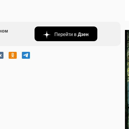
бном
Перейти в
Дзен