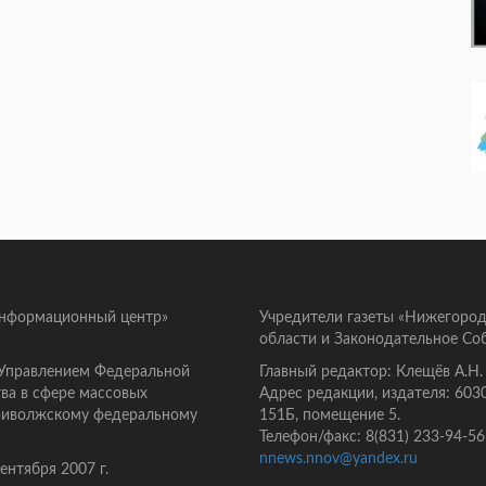
информационный центр»
Учредители газеты «Нижегород
области и Законодательное Со
 Управлением Федеральной
Главный редактор: Клещёв А.Н.
ва в сфере массовых
Адрес редакции, издателя: 603
Приволжскому федеральному
151Б, помещение 5.
Телефон/факс: 8(831) 233-94-56
nnews.nnov@yandex.ru
нтября 2007 г.