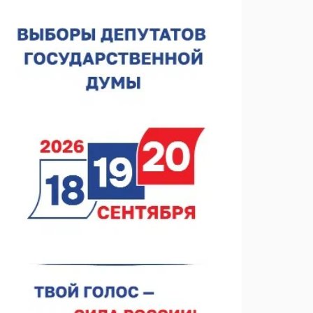
Нижегородская область подписала соглашения с
регионами Киргизии
06.08.2026 15:26
Видели ночь, бежали всю ночь... На
Нижневолжской набережной прошел необычный
забег
06.08.2026 15:25
Они закрыли наш гештальт
06.08.2026 15:05
Нижегородские хирурги выполнили трансоральную
операцию на щитовидной железе
06.08.2026 15:03
Более 30 нижегородцев прошли обучение для
соцконтракта
06.08.2026 14:46