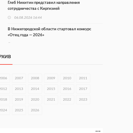
Глеб Никитин представил направления
сотрудничества с Киргизией
06.08.2026 16:44
В Нижегородской области стартовал конкурс
«Отец года — 2026»
06.08.2026 16:37
Городец подписал соглашения с Кара-Кулем и
РХИВ
Токмоком
06.08.2026 16:26
2006
2007
2008
2009
2010
2011
Экспорт продукции АПК Нижегородской области
вырос в 1,9 раза
2012
2013
2014
2015
2016
2017
06.08.2026 16:18
2018
2019
2020
2021
2022
2023
В Нижнем Новгороде открыли фестиваль «Семья
2024
2025
2026
Нижегородская»
06.08.2026 16:08