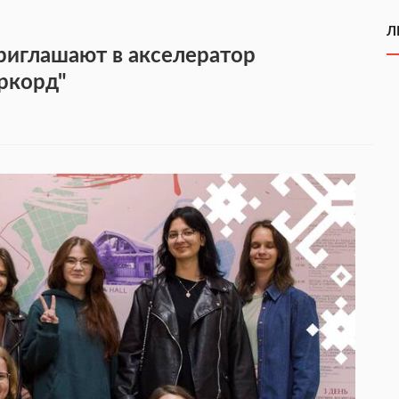
Л
иглашают в акселератор
ркорд"