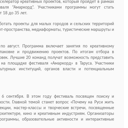
кселератор креативных проектов, который пройдет в рамках
иваля "Амаркорд". Участниками программы могут стать
 18 до 35 лет.
ботать проекты для малых городов и сельских территорий
арт-пространства, медиаформаты, туристические маршруты и
по август. Программа включает занятия по креативному
упаковке и продвижению проектов. По итогам отбора в
овек. Лучшие 20 команд получат возможность представить
 на площадке фестиваля «Амаркорд» в Таруса. Участники
льтурных институций, органов власти и потенциальным
 6 сентября. В этом году фестиваль посвящен поиску и
ости. Главной темой станет вопрос «Почему на Руси жить
екции, мастер-классы и творческие встречи, посвященные
 архитектуре, кино и креативным индустриям. Организаторы
рограммы, образовательные активности и интерактивные