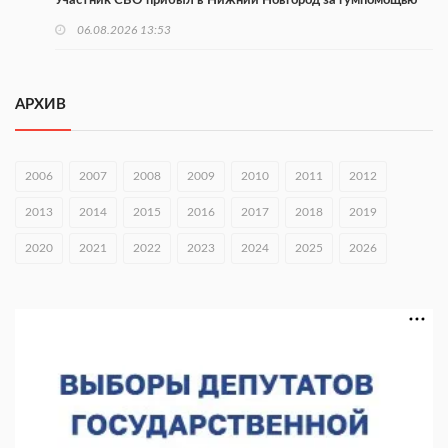
Участник СВО прибыл в Нижний Новгород за гумпомощью
06.08.2026 13:53
В Тоншаеве открыли движение по мосту через Пижму
06.08.2026 12:25
АРХИВ
Нижегородские МСП получили 97 млн рублей льготного
лизинга
2006
2007
2008
2009
2010
2011
2012
06.08.2026 12:09
2013
2014
2015
2016
2017
2018
2019
Нижегородцы могут проголосовать за граффити «ФормАРТ»
2020
2021
2022
2023
2024
2025
2026
06.08.2026 12:00
В Хирино пройдет фестиваль «Голос традиций»
06.08.2026 11:44
В Нижегородской области тестируют БАС для выявления
незаконного сброса отходов
05.08.2026 18:42