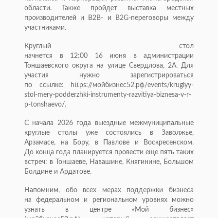
области. Также пройдет выставка местных
производителей и B2B- и B2G-переговоры между
участниками.
Круглый стол
начнется в 12:00 16 июня в администрации
Тоншаевского округа на улице Свердлова, 2А. Для
участия нужно зарегистрироваться
по ссылке: https://мойбизнес52.рф/events/kruglyy-
stol-mery-podderzhki-instrumenty-razvitiya-biznesa-v-r-
p-tonshaevo/.
С начала 2026 года выездные межмуниципальные
круглые столы уже состоялись в Заволжье,
Арзамасе, на Бору, в Павлове и Воскресенском.
До конца года планируется провести еще пять таких
встреч: в Тоншаеве, Навашине, Княгинине, Большом
Болдине и Ардатове.
Напомним, обо всех мерах поддержки бизнеса
на федеральном и региональном уровнях можно
узнать в центре «Мой бизнес»