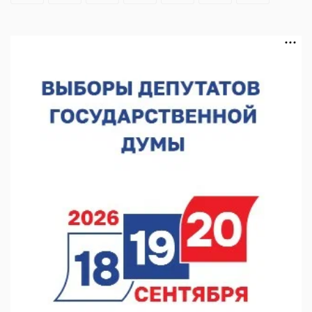
августе
05.08.2026 16:53
Совет молодых ученых начал работу при правительстве
региона
05.08.2026 15:57
16 нижегородцев победили в конкурсе «Большая перемена»
05.08.2026 15:50
Около 800 школ готовят к новому учебному году
05.08.2026 15:23
В Нижнем Новгороде подвели итоги отбора на фестиваль
«Музыка балконов»
05.08.2026 14:04