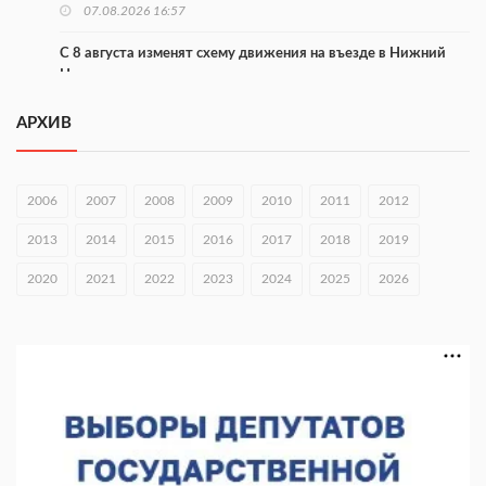
07.08.2026 16:57
С 8 августа изменят схему движения на въезде в Нижний
Новгород
07.08.2026 15:15
АРХИВ
В Нижегородской области прошло заседание АТК и
оперштаба
2006
2007
2008
2009
2010
2011
2012
07.08.2026 14:54
2013
2014
2015
2016
2017
2018
2019
В Чкаловске спустили на воду «Метеор-120Р»
2020
07.08.2026 14:01
2021
2022
2023
2024
2025
2026
В Нижегородской области выбрали лучшего лесного
пожарного
07.08.2026 13:48
В Нижнем Новгороде отметили 70-летие Дня строителя
07.08.2026 13:15