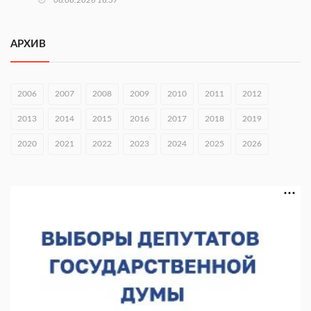
Городец подписал соглашения с Кара-Кулем и Токмоком
АРХИВ
06.08.2026 16:26
Экспорт продукции АПК Нижегородской области вырос в 1,9
раза
2006
2007
2008
2009
2010
2011
2012
06.08.2026 16:18
2013
2014
2015
2016
2017
2018
2019
В Нижнем Новгороде открыли фестиваль «Семья
2020
2021
2022
2023
2024
2025
2026
Нижегородская»
06.08.2026 16:08
Нижегородская область подписала соглашения с регионами
Киргизии
06.08.2026 15:26
Видели ночь, бежали всю ночь... На Нижневолжской
набережной прошел необычный забег
06.08.2026 15:25