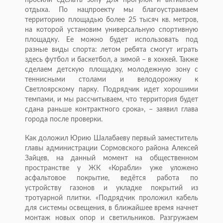
просили сделать зону для прогулок и активного
отдыха. По нацпроекту мы благоустраиваем
территорию площадью более 25 тысяч кв. метров,
на которой установим универсальную спортивную
площадку. Ее можно будет использовать под
разные виды спорта: летом ребята смогут играть
здесь футбол и баскетбол, а зимой – в хоккей. Также
сделаем детскую площадку, молодежную зону с
теннисными столами и велодорожку к
Светлоярскому парку. Подрядчик идет хорошими
темпами, и мы рассчитываем, что территория будет
сдана раньше контрактного срока», – заявил глава
города после проверки.
Как доложил Юрию Шалабаеву первый заместитель
главы администрации Сормовского района Алексей
Зайцев, на данный момент на общественном
пространстве у ЖК «Корабли» уже уложено
асфальтовое покрытие, ведётся работа по
устройству газонов и укладке покрытий из
тротуарной плитки. «Подрядчик проложил кабель
для системы освещения, в ближайшее время начнет
монтаж новых опор и светильников. Разгружаем