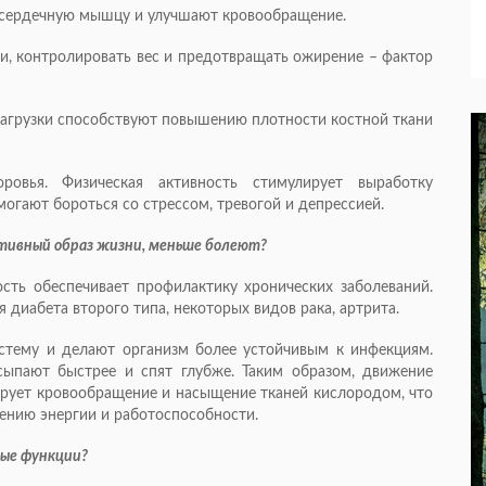
т сердечную мышцу и улучшают кровообращение.
ии, контролировать вес и предотвращать ожирение – фактор
 Нагрузки способствуют повышению плотности костной ткани
оровья. Физическая активность стимулирует выработку
могают бороться со стрессом, тревогой и депрессией.
активный образ жизни, меньше болеют?
ость обеспечивает профилактику хронических заболеваний.
 диабета второго типа, некоторых видов рака, артрита.
стему и делают организм более устойчивым к инфекциям.
сыпают быстрее и спят глубже. Таким образом, движение
лирует кровообращение и насыщение тканей кислородом, что
ению энергии и работоспособности.
ные функции?