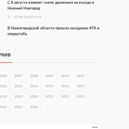
С 8 августа изменят схему движения на въезде в
Нижний Новгород
07.08.2026 15:15
В Нижегородской области прошло заседание АТК и
оперштаба
07.08.2026 14:54
В Чкаловске спустили на воду «Метеор-120Р»
РХИВ
07.08.2026 14:01
В Нижегородской области выбрали лучшего
2006
2007
2008
2009
2010
2011
лесного пожарного
2012
2013
2014
2015
2016
2017
07.08.2026 13:48
2018
2019
2020
2021
2022
2023
В Нижнем Новгороде отметили 70-летие Дня
строителя
2024
2025
2026
07.08.2026 13:15
В Нижегородской области посещаемость