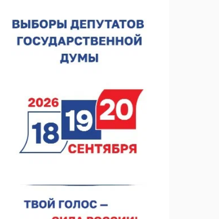
спортобъектов выросла на 28%
07.08.2026 12:15
В Нижнем Новгороде прошло совещание
Росгвардии
07.08.2026 12:04
В Нижегородской области созданы четыре ММЦ
07.08.2026 11:46
Кратковременные перерывы вещания
телерадиопрограмм ожидаются в Нижнем
Новгороде до 16 августа в связи с покраской
07.08.2026 11:20
телебашни
В автобусах Арзамаса устанавливают терминалы
оплаты
07.08.2026 11:03