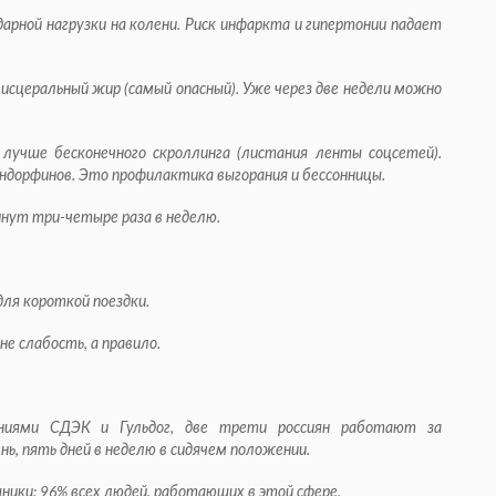
дарной нагрузки на колени. Риск инфаркта и гипертонии падает
висцеральный жир (самый опасный). Уже через две недели можно
лучше бесконечного скроллинга (листания ленты соцсетей).
ндорфинов. Это профилактика выгорания и бессонницы.
инут три-четыре раза в неделю.
ля короткой поездки.
не слабость, а правило.
аниями СДЭК и Гульдог, две трети россиян работают за
нь, пять дней в неделю в сидячем положении.
шники: 96% всех людей, работающих в этой сфере.