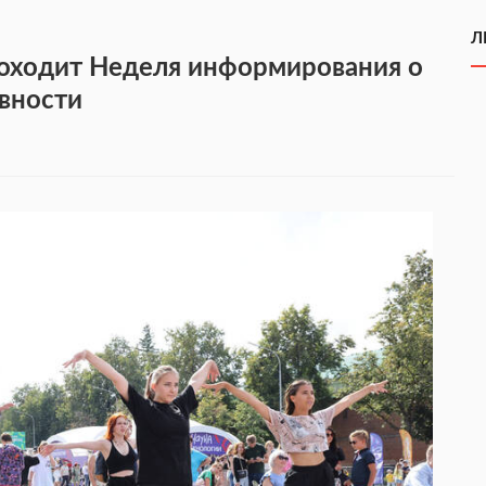
Л
проходит Неделя информирования о
вности