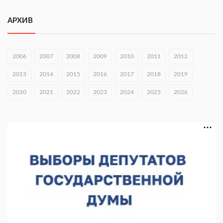
Городец подписал соглашения с Кара-Кулем и Токмоком
АРХИВ
06.08.2026 16:26
Экспорт продукции АПК Нижегородской области вырос в 1,9
раза
2006
2007
2008
2009
2010
2011
2012
06.08.2026 16:18
2013
2014
2015
2016
2017
2018
2019
В Нижнем Новгороде открыли фестиваль «Семья
2020
2021
2022
2023
2024
2025
2026
Нижегородская»
06.08.2026 16:08
Нижегородская область подписала соглашения с регионами
Киргизии
06.08.2026 15:26
Видели ночь, бежали всю ночь... На Нижневолжской
набережной прошел необычный забег
06.08.2026 15:25
Они закрыли наш гештальт