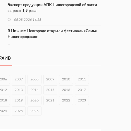
Экспорт продукции АПК Нижегородской области
вырос в 1,9 раза
06.08.2026 16:18
В Нижнем Новгороде открыли фестиваль «Семья
Нижегородская»
06.08.2026 16:08
Нижегородская область подписала соглашения с
РХИВ
регионами Киргизии
06.08.2026 15:26
2006
2007
2008
2009
2010
2011
Видели ночь, бежали всю ночь... На
Нижневолжской набережной прошел необычный
2012
2013
2014
2015
2016
2017
забег
06.08.2026 15:25
2018
2019
2020
2021
2022
2023
Они закрыли наш гештальт
2024
2025
2026
06.08.2026 15:05
Нижегородские хирурги выполнили трансоральную