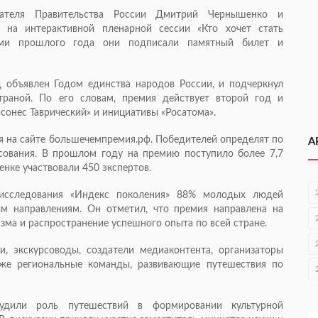
дателя Правительства России Дмитрий Чернышенко и
 на интерактивной пленарной сессии «Кто хочет стать
лями прошлого года они подписали памятный билет и
 объявлен Годом единства народов России, и подчеркнул
траной. По его словам, премия действует второй год и
рсонес Таврический» и инициативы «Росатома».
ля на сайте большечемпремия.рф. Победителей определят по
А
сования. В прошлом году на премию поступило более 7,7
ценке участвовали 450 экспертов.
исследования «Индекс поколения» 88% молодых людей
м направлениям. Он отметил, что премия направлена на
ма и распространение успешного опыта по всей стране.
и, экскурсоводы, создатели медиаконтента, организаторы
же региональные команды, развивающие путешествия по
удили роль путешествий в формировании культурной