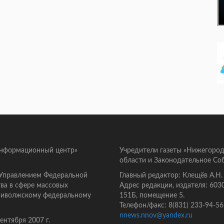
информационный центр»
Учредители газеты «Нижегород
области и Законодательное Со
 Управлением Федеральной
Главный редактор: Клещёв А.Н.
ва в сфере массовых
Адрес редакции, издателя: 603
Приволжскому федеральному
151Б, помещение 5.
Телефон/факс: 8(831) 233-94-56
nnews.nnov@yandex.ru
нтября 2007 г.