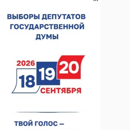
операцию на щитовидной железе
06.08.2026 15:03
Более 30 нижегородцев прошли обучение для
соцконтракта
06.08.2026 14:46
На повороте на Богородск ограничили скорость до
50 км/ч
06.08.2026 14:41
КХЛ + МХЛ. Острая конкуренция в нижегородском
«Торпедо»
06.08.2026 14:35
ФК «Нижний Новгород». Шильников и «Шинник»
06.08.2026 14:25