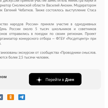
В дискуссии приняли участие заместитель министра науки и
ернатор Смоленской области Василий Анохин. Модератором
к Евгений Чебатков. Также состоялось выступление Стаса
нство народов России» приняли участие в однодневных
 День России около 5 тысяч школьников и советников
онов отправились в поездки по своим регионам. Проект
Организатор конкурсного отбора — ФГБУ «Росдетцентр» при
.
ганизованы экскурсии от сообщества «Проводники смыслов.
тся более 2,5 тысячи человек.
бном
Перейти в
Дзен