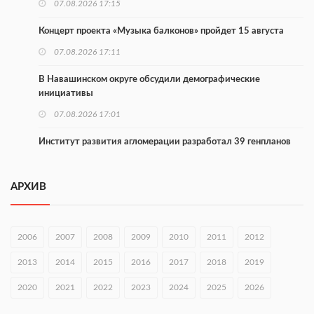
07.08.2026 17:15
Концерт проекта «Музыка балконов» пройдет 15 августа
07.08.2026 17:11
В Навашинском округе обсудили демографические
инициативы
07.08.2026 17:01
Институт развития агломерации разработал 39 генпланов
07.08.2026 16:57
АРХИВ
С 8 августа изменят схему движения на въезде в Нижний
Новгород
07.08.2026 15:15
2006
2007
2008
2009
2010
2011
2012
В Нижегородской области прошло заседание АТК и
2013
2014
2015
2016
2017
2018
2019
оперштаба
2020
07.08.2026 14:54
2021
2022
2023
2024
2025
2026