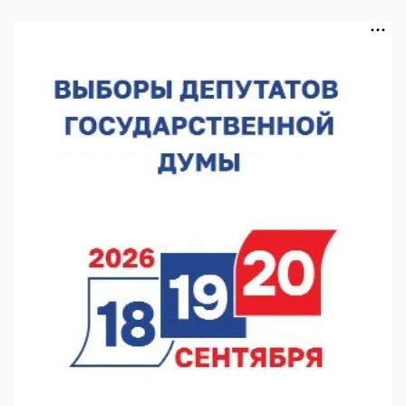
В Чкаловске спустили на воду «Метеор-120Р»
07.08.2026 14:01
В Нижегородской области выбрали лучшего лесного
пожарного
07.08.2026 13:48
В Нижнем Новгороде отметили 70-летие Дня строителя
07.08.2026 13:15
В Нижегородской области посещаемость спортобъектов
выросла на 28%
07.08.2026 12:15
В Нижнем Новгороде прошло совещание Росгвардии
07.08.2026 12:04