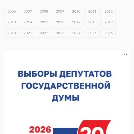
05.08.2026 15:57
2006
2007
2008
2009
2010
2011
2012
16 нижегородцев победили в конкурсе «Большая перемена»
2013
2014
2015
2016
2017
2018
2019
05.08.2026 15:50
2020
2021
2022
2023
2024
2025
2026
Около 800 школ готовят к новому учебному году
05.08.2026 15:23
В Нижнем Новгороде подвели итоги отбора на фестиваль
«Музыка балконов»
05.08.2026 14:04
Фестиваль SALUT! ИСКРА пройдет в сквере Свердлова
05.08.2026 12:31
В «Заповедных кварталах» отметят 120-летие усадьбы
Гусевых
05.08.2026 11:28
Нижегородский кадровый центр проведет ярмарки вакансий