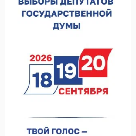
07.08.2026 10:59
Детские сады в Княгинине и Сеченове откроются после
капремонта
07.08.2026 10:53
В Сеченовском округе открыт лагерь «Теплый стан»
07.08.2026 10:35
Тульские мастера и сегодня куют славу и доблесть русского
оружия
07.08.2026 10:15