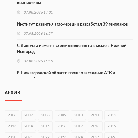
инициативы
07.08.2026 17:01
Институт развития агломерации разработал 39 генпланов
07.08.2026 16:57
С 8 августа изменят схему движения на въезде в Нижний
Новгород
07.08.2026 15:15
В Нижегородской области прошло заседание АТК и
оперштаба
07.08.2026 14:54
АРХИВ
В Чкаловске спустили на воду «Метеор-120Р»
07.08.2026 14:01
2006
2007
2008
2009
2010
2011
2012
В Нижегородской области выбрали лучшего лесного
2013
2014
2015
2016
2017
2018
2019
пожарного
2020
07.08.2026 13:48
2021
2022
2023
2024
2025
2026