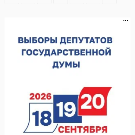
В Нижнем Новгороде отметили 70-летие Дня строителя
07.08.2026 13:15
В Нижегородской области посещаемость спортобъектов
выросла на 28%
07.08.2026 12:15
В Нижнем Новгороде прошло совещание Росгвардии
07.08.2026 12:04
В Нижегородской области созданы четыре ММЦ
07.08.2026 11:46
Кратковременные перерывы вещания телерадиопрограмм
ожидаются в Нижнем Новгороде до 16 августа в связи с
покраской телебашни
07.08.2026 11:20