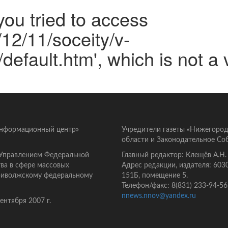
ou tried to access
/12/11/soceity/v-
/default.htm', which is not a 
информационный центр»
Учредители газеты «Нижегород
области и Законодательное Со
 Управлением Федеральной
Главный редактор: Клещёв А.Н.
ва в сфере массовых
Адрес редакции, издателя: 603
Приволжскому федеральному
151Б, помещение 5.
Телефон/факс: 8(831) 233-94-56
nnews.nnov@yandex.ru
нтября 2007 г.