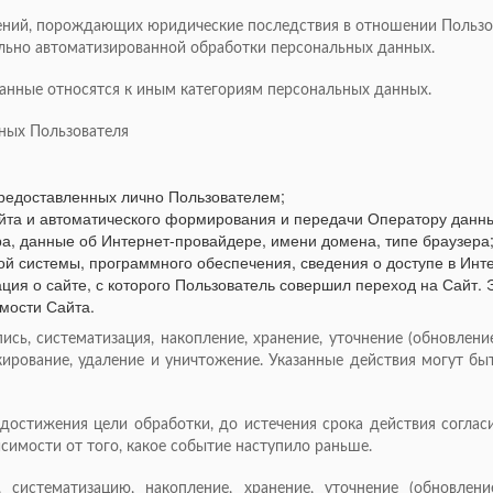
ений, порождающих юридические последствия в отношении Пользов
ельно автоматизированной обработки персональных данных.
нные относятся к иным категориям персональных данных.
нных Пользователя
редоставленных лично Пользователем;
йта и автоматического формирования и передачи Оператору данны
ра, данные об Интернет-провайдере, имени домена, типе браузера
й системы, программного обеспечения, сведения о доступе в Инте
ция о сайте, с которого Пользователь совершил переход на Сайт
мости Сайта.
пись, систематизация, накопление, хранение, уточнение (обновление
окирование, удаление и уничтожение. Указанные действия могут б
 достижения цели обработки, до истечения срока действия соглас
исимости от того, какое событие наступило раньше.
, систематизацию, накопление, хранение, уточнение (обновлен