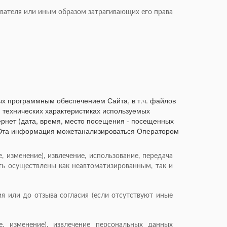
ателя или иным образом затрагивающих его права
х программным обеспечением Сайта, в т.ч. файлов
; технических характеристиках используемых
рнет (дата, время, место посещения - посещенных
. Эта информация можетанализироваться Оператором
, изменение), извлечение, использование, передача
ыть осуществлены как неавтоматизированным, так и
ия или до отзыва согласия (если отсутствуют иные
ие, изменение), извлечение персональных данных