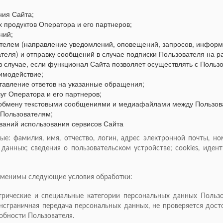
ния Сайта;
 продуктов Оператора и его партнеров;
ний;
телем (направление уведомлений, оповещений, запросов, информа
ателя) и отправку сообщений в случае подписки Пользователя на
 случае, если функционал Сайта позволяет осуществлять с Польз
аимодействие;
авление ответов на указанные обращения;
уг Оператора и его партнеров;
о обмену текстовыми сообщениями и медиафайлами между Пользов
 Пользователям;
ований использования сервисов Сайта
е: фамилия, имя, отчество, логин, адрес электронной почты, н
анных; сведения о пользовательском устройстве; cookies, иден
 применимы следующие условия обработки:
трические и специальные категории персональных данных Польз
нсграничная передача персональных данных, не проверяется дос
обности Пользователя.