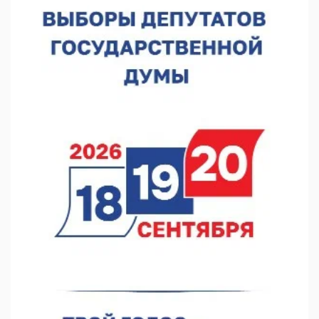
07.08.2026 10:59
Детские сады в Княгинине и Сеченове откроются после
капремонта
07.08.2026 10:53
В Сеченовском округе открыт лагерь «Теплый стан»
07.08.2026 10:35
Тульские мастера и сегодня куют славу и доблесть русского
оружия
07.08.2026 10:15