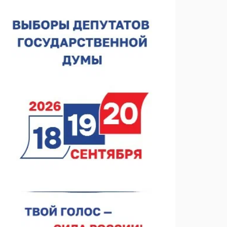
строителя
07.08.2026 13:15
В Нижегородской области посещаемость
спортобъектов выросла на 28%
07.08.2026 12:15
В Нижнем Новгороде прошло совещание
Росгвардии
07.08.2026 12:04
В Нижегородской области созданы четыре ММЦ
07.08.2026 11:46
Кратковременные перерывы вещания
телерадиопрограмм ожидаются в Нижнем
Новгороде до 16 августа в связи с покраской
07.08.2026 11:20
телебашни