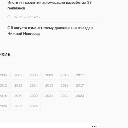
Институт развития агломерации разработал 39
генпланов
07.08.2026 16:57
С 8 августа изменят схему движения на въезде в
Нижний Новгород
07.08.2026 15:15
В Нижегородской области прошло заседание АТК и
РХИВ
оперштаба
07.08.2026 14:54
2006
2007
2008
2009
2010
2011
В Чкаловске спустили на воду «Метеор-120Р»
2012
2013
2014
2015
2016
2017
07.08.2026 14:01
2018
2019
2020
2021
2022
2023
В Нижегородской области выбрали лучшего
лесного пожарного
2024
2025
2026
07.08.2026 13:48
В Нижнем Новгороде отметили 70-летие Дня