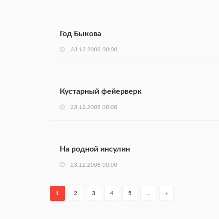
Год Быкова
23.12.2008 00:00
Кустарный фейерверк
23.12.2008 00:00
На родной инсулин
23.12.2008 00:00
1
2
3
4
5
…
»