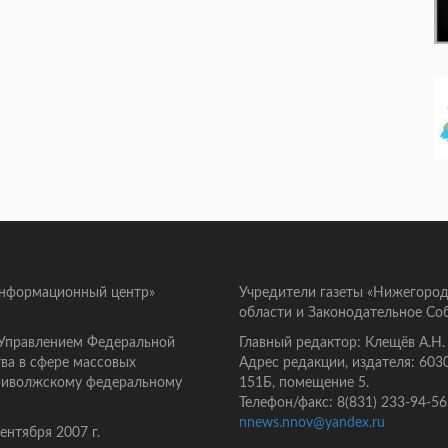
информационный центр»
Учредители газеты «Нижегород
области и Законодательное Со
 Управлением Федеральной
Главный редактор: Клещёв А.Н.
ва в сфере массовых
Адрес редакции, издателя: 603
Приволжскому федеральному
151Б, помещение 5.
Телефон/факс: 8(831) 233-94-56
nnews.nnov@yandex.ru
нтября 2007 г.