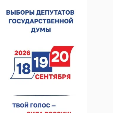
Нижегородская область подписала соглашения с
регионами Киргизии
06.08.2026 15:26
Видели ночь, бежали всю ночь... На
Нижневолжской набережной прошел необычный
забег
06.08.2026 15:25
Они закрыли наш гештальт
06.08.2026 15:05
Нижегородские хирурги выполнили трансоральную
операцию на щитовидной железе
06.08.2026 15:03
Более 30 нижегородцев прошли обучение для
соцконтракта
06.08.2026 14:46