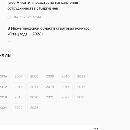
Глеб Никитин представил направления
сотрудничества с Киргизией
06.08.2026 16:44
В Нижегородской области стартовал конкурс
«Отец года — 2026»
06.08.2026 16:37
Городец подписал соглашения с Кара-Кулем и
РХИВ
Токмоком
06.08.2026 16:26
2006
2007
2008
2009
2010
2011
Экспорт продукции АПК Нижегородской области
вырос в 1,9 раза
2012
2013
2014
2015
2016
2017
06.08.2026 16:18
2018
2019
2020
2021
2022
2023
В Нижнем Новгороде открыли фестиваль «Семья
2024
2025
2026
Нижегородская»
06.08.2026 16:08