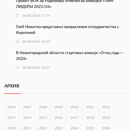
Проект ФОК на Родионова отмечен на конкурсе «ТИМ-
ЛИДЕРЫ 2025/26»
06.08.2026 17:24
Глеб Никитин представил направления сотрудничества с
Киргизией
06.08.2026 16:44
В Нижегородской области стартовал конкурс «Отец года —
2026»
06.08.2026 16:37
Городец подписал соглашения с Кара-Кулем и Токмоком
АРХИВ
06.08.2026 16:26
Экспорт продукции АПК Нижегородской области вырос в 1,9
раза
2006
2007
2008
2009
2010
2011
2012
06.08.2026 16:18
2013
2014
2015
2016
2017
2018
2019
В Нижнем Новгороде открыли фестиваль «Семья
2020
2021
2022
2023
2024
2025
2026