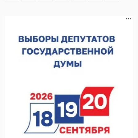
Нижегородская»
06.08.2026 16:08
Нижегородская область подписала соглашения с регионами
Киргизии
06.08.2026 15:26
Видели ночь, бежали всю ночь... На Нижневолжской
набережной прошел необычный забег
06.08.2026 15:25
Они закрыли наш гештальт
06.08.2026 15:05
Нижегородские хирурги выполнили трансоральную
операцию на щитовидной железе
06.08.2026 15:03
Более 30 нижегородцев прошли обучение для соцконтракта
06.08.2026 14:46