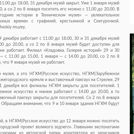
11.00 до 18.00, 31 декабря музей закрыт. Уже 1 января музей
, а со 2 по 8 января посетить его можно с 11.00 до 20.00. В
годние истории в Техническом музее» — увлекательное
зных времен с графиней, крестьянкой и Снегурочкой.
heskiy-muzey.
декабря работает с 11.00 до 18.00, 30 и 31 декабря музей
00 до 20.00, а со 2 по 8 января музей будет доступен для
 не работает. Филиал «Кладовка. Галерея историй» 29 и 30
— с 11.00 до 15.00, 1 января — с 14.00 до 20.00, со 2 по 8
 что 9 января музей не работает.
 музея, а это НГХМ|Русское искусство, НГХМ|Зарубежное
жегородского кремля и выставочный пакгауз на Стрелке, 29
1 декабря все филиалы НГХМ закрыты для посетителей. 1
жное искусство и манеж работают с 14.00 до 20.00, в то
чный пакгауз закрыты для посетителей. Со 2 по 8 января
. Обращаем внимание, что 9 и 10 января здания НГХМ будут
й, в НГХМ|Русское искусство до 12 января можно посетить
ородский проект великого зодчего». Главными экспонатами
скизами из авторской папки архитектора из запасников