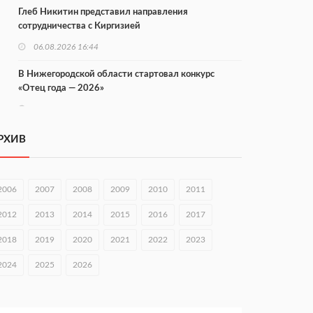
Глеб Никитин представил направления
сотрудничества с Киргизией
06.08.2026 16:44
В Нижегородской области стартовал конкурс
«Отец года — 2026»
06.08.2026 16:37
Городец подписал соглашения с Кара-Кулем и
РХИВ
Токмоком
06.08.2026 16:26
2006
2007
2008
2009
2010
2011
Экспорт продукции АПК Нижегородской области
вырос в 1,9 раза
2012
2013
2014
2015
2016
2017
06.08.2026 16:18
2018
2019
2020
2021
2022
2023
В Нижнем Новгороде открыли фестиваль «Семья
2024
2025
2026
Нижегородская»
06.08.2026 16:08