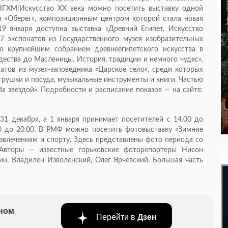
НГХМ|Искусство XX века можно посетить выставку одной
 «Оберег», композиционным центром которой стала новая
19 января доступна выставка «Древний Египет. Искусство
7 экспонатов из Государственного музея изобразительных
о крупнейшим собранием древнеегипетского искусства в
дества до Масленицы. История, традиции и немного чудес».
атов из музея-заповедника «Царское село», среди которых
игрушки и посуда, музыкальные инструменты и книги. Частью
За звездой». Подробности и расписание показов — на сайте:
31 декабря, а 1 января принимает посетителей с 14.00 до
00 до 20.00. В РМФ можно посетить фотовыставку «Зимние
звлечениям и спорту. Здесь представлены фото периода со
 Авторы — известные горьковские фоторепортеры Нисон
н, Владилен Изволенский, Олег Ярчевский. Большая часть
бном
Перейти в
Дзен