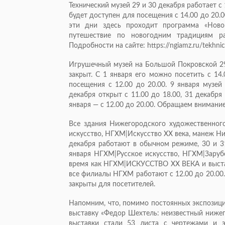
Технический музей 29 и 30 декабря работает с 
будет доступен для посещения с 14.00 до 20.00
эти дни здесь проходит программа «Ново
путешествие по новогодним традициям ра
Подробности на сайте: https://ngiamz.ru/tekhnic
Игрушечный музей на Большой Покровской 29 
закрыт. С 1 января его можно посетить с 14.
посещения с 12.00 до 20.00. 9 января музей
декабря открыт с 11.00 до 18.00, 31 декабря 
января — с 12.00 до 20.00. Обращаем внимание,
Все здания Нижегородского художественного
искусство, НГХМ|Искусство XX века, манеж Ни
декабря работают в обычном режиме, 30 и 3
января НГХМ|Русское искусство, НГХМ|Зарубе
время как НГХМ|ИСКУССТВО XX ВЕКА и выставо
все филиалы НГХМ работают с 12.00 до 20.00
закрыты для посетителей.
Напомним, что, помимо постоянных экспозици
выставку «Федор Шехтель: неизвестный нижег
выставки стали 53 листа с чертежами и э