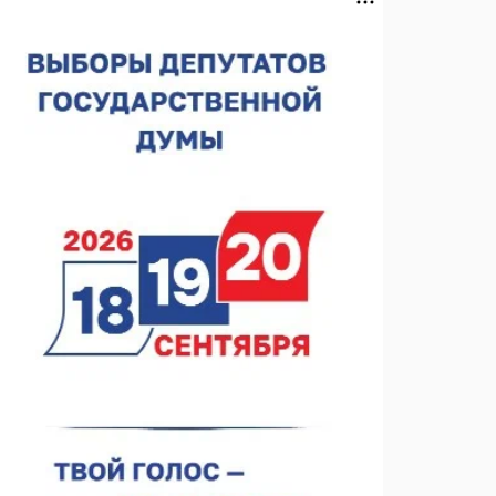
Нижегородская область подписала соглашения с
регионами Киргизии
06.08.2026 15:26
Видели ночь, бежали всю ночь... На
Нижневолжской набережной прошел необычный
забег
06.08.2026 15:25
Они закрыли наш гештальт
06.08.2026 15:05
Нижегородские хирурги выполнили трансоральную
операцию на щитовидной железе
06.08.2026 15:03
Более 30 нижегородцев прошли обучение для
соцконтракта
06.08.2026 14:46