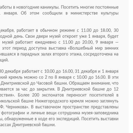
боты в новогодние каникулы. Посетить многие постоянные
 января. Об этом сообщили в министерстве культуры
екабря, работает в обычном режиме с 11.00 до 18.00, 30
ходной день. Свои двери музей откроет уже 1 января, будет
я музей работает ежедневно с 11.00 до 20.00, 9 января —
в этот период доступна выставка «Волшебный мир зимних
тившаяся в парадных залах второго этажа, сосредоточена на
ций.
 декабря работает с 10.00 до 16.00, 31 декабря и 1 января
ий кремль можно со 2 по 8 января с 10.00 до 16.00. В эти
 Дмитриевской до Часовой башни. Обращаем внимание, что
ивается за час до закрытия. В Дмитриевской башне до 12
ествия». Более 200 экспонатов переносит посетителей в
Никольской башне Нижегородского кремля можно заглянуть
. Ф. Черникова». В выставочном пространстве представлены
 фотографии и личные вещи сотрудника музея-заповедника
ы, обнаруженные в ходе его экспедиций. Посетить выставки
кассах Дмитриевской башни.