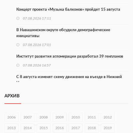
Концерт проекта «Музыка балконов» пройдет 15 августа
07.08.2026 17:11
В Навашинском округе обсудили демографические
инициативы
07.08.2026 17:01
Институт развития агломерации разработал 39 генпланов
07.08.2026 16:57
С 8 августа изменят схему движения на въезде в Нижний
Новгород
07.08.2026 15:15
АРХИВ
В Нижегородской области прошло заседание АТК и
оперштаба
2006
2007
2008
2009
2010
2011
2012
07.08.2026 14:54
2013
2014
2015
2016
2017
2018
2019
В Чкаловске спустили на воду «Метеор-120Р»