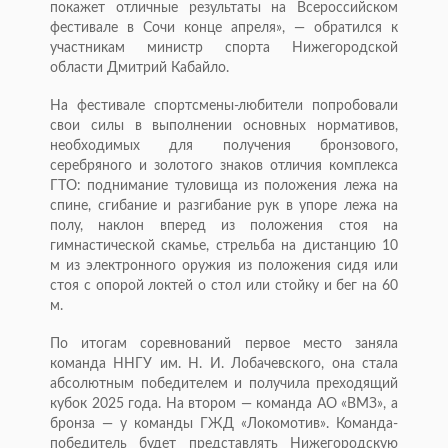
покажет отличные результаты на Всероссийском
фестивале в Сочи конце апреля», — обратился к
участникам министр спорта Нижегородской
области Дмитрий Кабайло.
На фестивале спортсмены-любители попробовали
свои силы в выполнении основных нормативов,
необходимых для получения бронзового,
серебряного и золотого знаков отличия комплекса
ГТО: поднимание туловища из положения лежа на
спине, сгибание и разгибание рук в упоре лежа на
полу, наклон вперед из положения стоя на
гимнастической скамье, стрельба на дистанцию 10
м из электронного оружия из положения сидя или
стоя с опорой локтей о стол или стойку и бег на 60
м.
По итогам соревнований первое место заняла
команда ННГУ им. Н. И. Лобачевского, она стала
абсолютным победителем и получила преходящий
кубок 2025 года. На втором — команда АО «ВМЗ», а
бронза — у команды ГЖД «Локомотив». Команда-
победитель будет представлять Нижегородскую