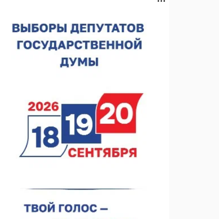
06.08.2026 14:25
Участник СВО прибыл в Нижний Новгород за
гумпомощью
06.08.2026 13:53
В Тоншаеве открыли движение по мосту через
Пижму
06.08.2026 12:25
Нижегородские МСП получили 97 млн рублей
льготного лизинга
06.08.2026 12:09
Нижегородцы могут проголосовать за граффити
«ФормАРТ»
06.08.2026 12:00