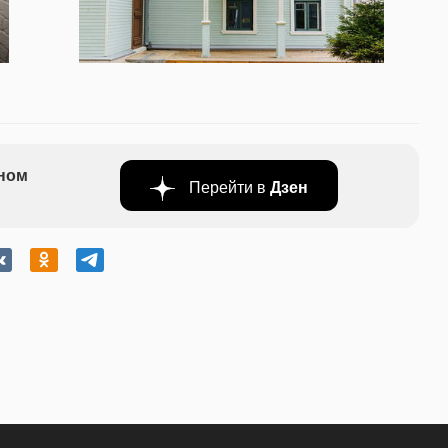
бном
Перейти в
Дзен