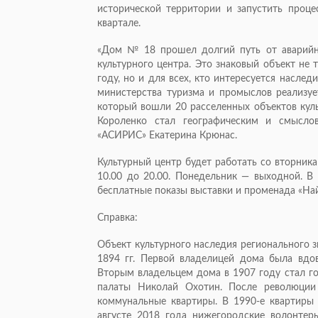
исторической территории и запустить проце
квартале.
«Дом № 18 прошел долгий путь от аварийно
культурного центра. Это знаковый объект не 
году, но и для всех, кто интересуется насле
министерства туризма и промыслов реализует
который вошли 20 расселенных объектов кул
Короленко стал географическим и смысл
«АСИРИС» Екатерина Крюнас.
Культурный центр будет работать со вторника 
10.00 до 20.00. Понедельник — выходной. В 
бесплатные показы выставки и променада «Най
Справка:
Объект культурного наследия регионального зн
1894 гг. Первой владелицей дома была вдов
Вторым владельцем дома в 1907 году стал г
палаты Николай Охотин. После революции
коммунальные квартиры. В 1990-е квартиры 
августе 2018 года нижегородские волонтер