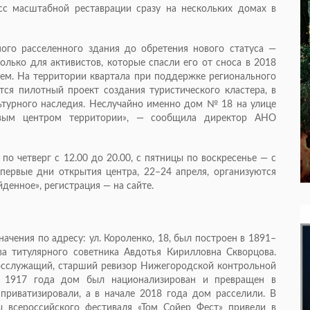
сс масштабной реставрации сразу на нескольких домах в
го расселенного здания до обретения нового статуса —
только для активистов, которые спасли его от сноса в 2018
дием. На территории квартала при поддержке регионального
ся пилотный проект создания туристического кластера, в
ьтурного наследия. Неслучайно именно дом № 18 на улице
овым центром территории», — сообщила директор АНО
по четверг с 12.00 до 20.00, с пятницы по воскресенье — с
первые дни открытия центра, 22–24 апреля, организуются
денное», регистрация — на сайте.
ачения по адресу: ул. Короленко, 18, был построен в 1891–
а титулярного советника Авдотья Кирилловна Скворцова.
осслужащий, старший ревизор Нижегородской контрольной
 1917 года дом был национализирован и превращен в
приватизировали, а в начале 2018 года дом расселили. В
ы всероссийского фестиваля «Том Сойер Фест» привели в