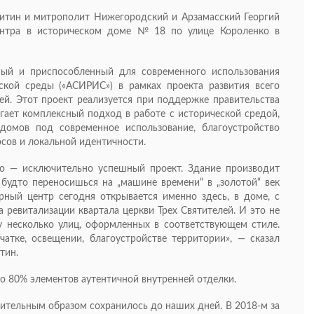
итин и митрополит Нижегородский и Арзамасский Георгий
центра в историческом доме № 18 по улице Короленко в
ый и приспособленный для современного использования
ской среды («АСИРИС») в рамках проекта развития всего
лей. Этот проект реализуется при поддержке правительства
ает комплексный подход в работе с исторической средой,
домов под современное использование, благоустройство
сов и локальной идентичности.
о — исключительно успешный проект. Здание производит
 будто переносишься на „машине времени“ в „золотой“ век
рный центр сегодня открывается именно здесь, в доме, с
а ревитализации квартала церкви Трех Святителей. И это не
у несколько улиц, оформленных в соответствующем стиле.
атке, освещении, благоустройстве территории», — сказал
тин.
но 80% элементов аутентичной внутренней отделки.
ивительным образом сохранилось до наших дней. В 2018-м за