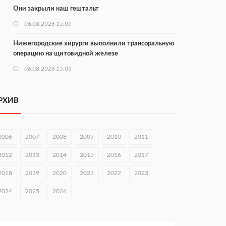
Они закрыли наш гештальт
06.08.2026 15:05
Нижегородские хирурги выполнили трансоральную
операцию на щитовидной железе
06.08.2026 15:03
Более 30 нижегородцев прошли обучение для
соцконтракта
РХИВ
06.08.2026 14:46
На повороте на Богородск ограничили скорость до
2006
2007
2008
2009
2010
2011
50 км/ч
2012
2013
2014
2015
2016
2017
06.08.2026 14:41
2018
2019
2020
2021
2022
2023
КХЛ + МХЛ. Острая конкуренция в нижегородском
«Торпедо»
2024
2025
2026
06.08.2026 14:35
ФК «Нижний Новгород». Шильников и «Шинник»