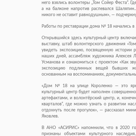
него взялись волонтеры „Том Сойер Феста“. Г
а на балконе напротив распевался Шаляпин…
никого не оставит равнодушным», — подчеркну
Работы по реставрации дома № 18 начались в 
Открывшийся здесь культурный центр включае
выставку, штаб волонтерского движения «Т
увидеть экспозицию, посвященную истории ра
наших дней, ассамбляж художника Алексея Л
Усманова и ознакомиться с проектом «Как зв
экспозицию подлинных вещей бывших жит
основанным на воспоминаниях, документальны
«Дом № 18 на улице Короленко — это ярк
культурный центр будет наполнен совершенно
артефактами, и волонтёрский центр, и, коне
кварталов“, где можно узнать о развитии на
отдохнуть после прогулок», — рассказал ми
Яковлев.
В АНО «АСИРИС» напомнили, что в 2020 год
признаны объектами культурного наследи