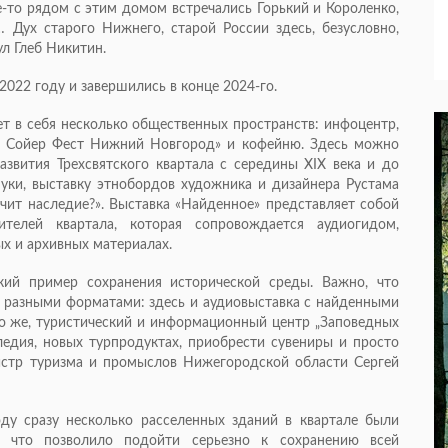
де-то рядом с этим домом встречались Горький и Короленко,
 Дух старого Нижнего, старой России здесь, безусловно,
л Глеб Никитин.
2022 году и завершились в конце 2024-го.
т в себя несколько общественных пространств: инфоцентр,
ом Сойер Фест Нижний Новгород» и кофейню. Здесь можно
звития Трехсвятского квартала с середины XIX века и до
уки, выставку этнобордов художника и дизайнера Рустама
учит наследие?». Выставка «Найденное» представляет собой
елей квартала, которая сопровождается аудиогидом,
х и архивных материалах.
ий пример сохранения исторической среды. Важно, что
 разными форматами: здесь и аудиовыставка с найденными
чно же, туристический и информационный центр „Заповедных
следия, новых турпродуктах, приобрести сувениры и просто
нистр туризма и промыслов Нижегородской области Сергей
у сразу несколько расселенных зданий в квартале были
я, что позволило подойти серьезно к сохранению всей