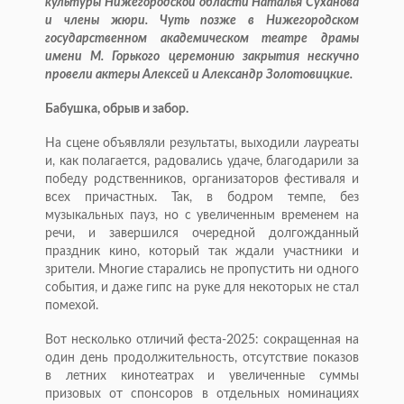
культуры Нижегородской области Наталья Суханова
и члены жюри. Чуть позже в Нижегородском
государственном академическом театре драмы
имени М. Горького церемонию закрытия нескучно
провели актеры Алексей и Александр Золотовицкие.
Бабушка, обрыв и забор.
На сцене объявляли результаты, выходили лауреаты
и, как полагается, радовались удаче, благодарили за
победу родственников, организаторов фестиваля и
всех причастных. Так, в бодром темпе, без
музыкальных пауз, но с увеличенным временем на
речи, и завершился очередной долгожданный
праздник кино, который так ждали участники и
зрители. Многие старались не пропустить ни одного
события, и даже гипс на руке для некоторых не стал
помехой.
Вот несколько отличий феста-2025: сокращенная на
один день продолжительность, отсутствие показов
в летних кинотеатрах и увеличенные суммы
призовых от спонсоров в отдельных номинациях