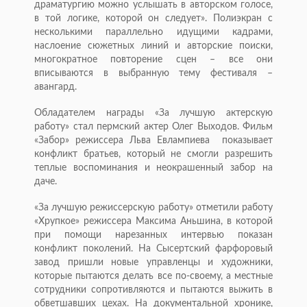
драматургию можно услышать в авторском голосе,
в той логике, которой он следует». Полиэкран с
несколькими параллельно идущими кадрами,
наслоение сюжетных линий и авторские поиски,
многократное повторение сцен – все они
вписываются в выбранную тему фестиваля –
авангард.
Обладателем награды «За лучшую актерскую
работу» стал пермский актер Олег Выходов. Фильм
«Забор» режиссера Льва Евлампиева показывает
конфликт братьев, который не смогли разрешить
теплые воспоминания и неокрашенный забор на
даче.
«За лучшую режиссерскую работу» отметили работу
«Хрупкое» режиссера Максима Аньшина, в которой
при помощи нарезанных интервью показан
конфликт поколений. На Сысертский фарфоровый
завод пришли новые управленцы и художники,
которые пытаются делать все по-своему, а местные
сотрудники сопротивляются и пытаются выжить в
обветшавших цехах. На документальной хронике,