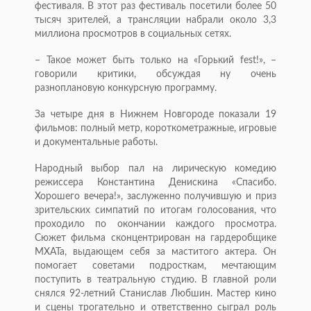
фестиваля. В этот раз фестиваль посетили более 50
тысяч зрителей, а трансляции набрали около 3,3
миллиона просмотров в социальных сетях.
– Такое может быть только на «Горький fest!», –
говорили критики, обсуждая ну очень
разноплановую конкурсную программу.
За четыре дня в Нижнем Новгороде показали 19
фильмов: полный метр, короткометражные, игровые
и документальные работы.
Народный выбор пал на лирическую комедию
режиссера Константина Денискина «Спасибо.
Хорошего вечера!», заслуженно получившую и приз
зрительских симпатий по итогам голосования, что
проходило по окончании каждого просмотра.
Сюжет фильма сконцентрирован на гардеробщике
МХАТа, выдающем себя за маститого актера. Он
помогает советами подросткам, мечтающим
поступить в театральную студию. В главной роли
снялся 92-летний Станислав Любшин. Мастер кино
и сцены трогательно и ответственно сыграл роль