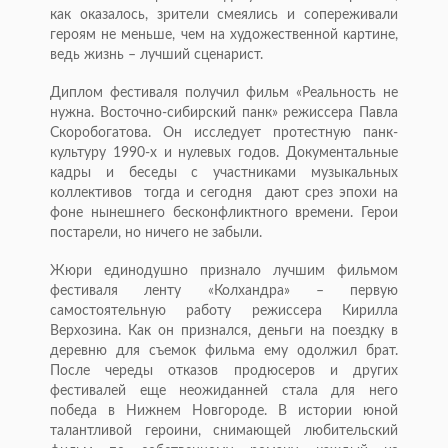
как оказалось, зрители смеялись и сопереживали
героям не меньше, чем на художественной картине,
ведь жизнь – лучший сценарист.
Диплом фестиваля получил фильм «Реальность не
нужна. Восточно-сибирский панк» режиссера Павла
Скоробогатова. Он исследует протестную панк-
культуру 1990-х и нулевых годов. Документальные
кадры и беседы с участниками музыкальных
коллективов тогда и сегодня дают срез эпохи на
фоне нынешнего бесконфликтного времени. Герои
постарели, но ничего не забыли.
Жюри единодушно признало лучшим фильмом
фестиваля ленту «Колхандра» – первую
самостоятельную работу режиссера Кирилла
Верхозина. Как он признался, деньги на поездку в
деревню для съемок фильма ему одолжил брат.
После череды отказов продюсеров и других
фестивалей еще неожиданней стала для него
победа в Нижнем Новгороде. В истории юной
талантливой героини, снимающей любительский