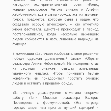
наградили экспериментальный проект «Конец
концов» режиссеров Антона Бильжо и Альфии
Хабибуллиной, где музыка «рождалась из звучания
голоса, предметов, которые были в кадре, что
создавало особую атмосферу», – как отметило
жюри фестиваля. Действие происходит в период
постапокалипсиса, когда несколько выживших
людей собираются в лесу, лишенные надежды на
будущее.
В номинации «За лучшее изобразительное решение»
победу одержал драматичный фильм «Обрыв»
режиссера Алины Чеботаревой. На похороны отца
из столицы приезжает бывшая жительница
удаленного кишлака. Чтобы примирить былые
конфликты, ей понадобиться простить близких
людей и оставить в прошлом обиды.
«За лучшую драматургию» отметили спорную
работу «Тени Москвы» режиссера Валерия
Переверзева с формулировкой: «Эта награда
гораздо шире, чем приз за лучший сценарий –