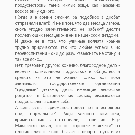
предусмотрены такие милые вещи, как наказание
всех за вину одного.
(Когда я в армии служил, за подобное в дисбат
отправляли влет!) И не в том, что два месяца лагеря,
сколь угодно замечательного, не "забьют" десяти
последующих месяцев жизни в нашенском детдоме.
И даже не в том, что уличные волчата крайне
трудно приручаются, так что любые успехи в их
перевоспитании - они до разу. Разъяснять не стану, и
так все ясно...
Нет, тревожит другое: конечно, благородное дело -
вернуть полмиллиона подростков в общество, и
средств на это не жалко. Только вот пока
занимаются государственные организации
"трудными" детьми, дети, имеющие несчастье
родиться в благополучных семьях, оказываются
предоставлены самим себе.
А ведь ряды наркоманов пополняют в основном
они, "нормальные". Ряды уличных компаний,
криминальных в потенциале, - они же. Еще
Макаренко писал, что не "хорошие мальчики" на
плохих влияют: чаще бывает наоборот, путь вниз