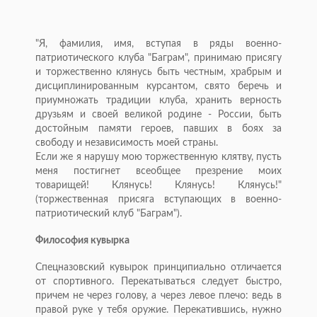
"Я, фамилия, имя, вступая в ряды военно-
патриотического клуба "Баграм", принимаю присягу
и торжественно клянусь быть честным, храбрым и
дисциплинированным курсантом, свято беречь и
приумножать традиции клуба, хранить верность
друзьям и своей великой родине - России, быть
достойным памяти героев, павших в боях за
свободу и независимость моей страны.
Если же я нарушу мою торжественную клятву, пусть
меня постигнет всеобщее презрение моих
товарищей! Клянусь! Клянусь! Клянусь!"
(торжественная присяга вступающих в военно-
патриотический клуб "Баграм").
Философия кувырка
Спецназовский кувырок принципиально отличается
от спортивного. Перекатываться следует быстро,
причем не через голову, а через левое плечо: ведь в
правой руке у тебя оружие. Перекатившись, нужно