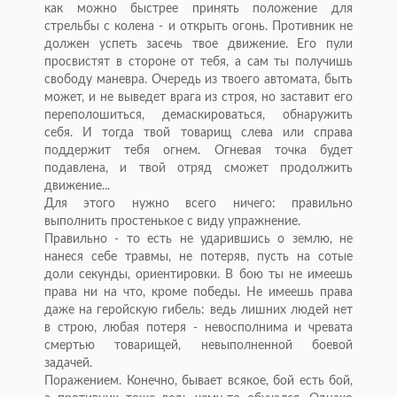
как можно быстрее принять положение для
стрельбы с колена - и открыть огонь. Противник не
должен успеть засечь твое движение. Его пули
просвистят в стороне от тебя, а сам ты получишь
свободу маневра. Очередь из твоего автомата, быть
может, и не выведет врага из строя, но заставит его
переполошиться, демаскироваться, обнаружить
себя. И тогда твой товарищ слева или справа
поддержит тебя огнем. Огневая точка будет
подавлена, и твой отряд сможет продолжить
движение...
Для этого нужно всего ничего: правильно
выполнить простенькое с виду упражнение.
Правильно - то есть не ударившись о землю, не
нанеся себе травмы, не потеряв, пусть на сотые
доли секунды, ориентировки. В бою ты не имеешь
права ни на что, кроме победы. Не имеешь права
даже на геройскую гибель: ведь лишних людей нет
в строю, любая потеря - невосполнима и чревата
смертью товарищей, невыполненной боевой
задачей.
Поражением. Конечно, бывает всякое, бой есть бой,