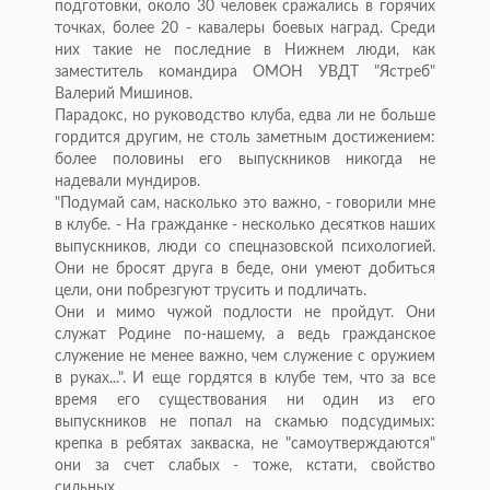
подготовки, около 30 человек сражались в горячих
точках, более 20 - кавалеры боевых наград. Среди
них такие не последние в Нижнем люди, как
заместитель командира ОМОН УВДТ "Ястреб"
Валерий Мишинов.
Парадокс, но руководство клуба, едва ли не больше
гордится другим, не столь заметным достижением:
более половины его выпускников никогда не
надевали мундиров.
"Подумай сам, насколько это важно, - говорили мне
в клубе. - На гражданке - несколько десятков наших
выпускников, люди со спецназовской психологией.
Они не бросят друга в беде, они умеют добиться
цели, они побрезгуют трусить и подличать.
Они и мимо чужой подлости не пройдут. Они
служат Родине по-нашему, а ведь гражданское
служение не менее важно, чем служение с оружием
в руках...". И еще гордятся в клубе тем, что за все
время его существования ни один из его
выпускников не попал на скамью подсудимых:
крепка в ребятах закваска, не "самоутверждаются"
они за счет слабых - тоже, кстати, свойство
сильных...