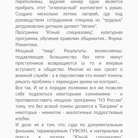
переполнены, задачей номер один является
прибрать этот "огнеопасный" контингент к рукам.
Создано несколько летних лагерей, где под
руководством сотрудников спецназа из "трудных"
детдомовских детишек делают "легких".
Программа "Юный спецназовец", культурная
программа, обучение правилам общежития... Форма.
Романтика.
Мощный "пиар". Результаты великолепны:
подавляющее большинство без пяти минут
преступников возвращаются (а то и впервые
вступают) в общество. Многие из них грезят о
военной службе - а в перспективе это может помочь
решить проблему с переходом армии на контракт...
Все так. И не в порядке полемики все же позволю
себе поделиться некоторыми сомнениями - и
противопоставить мощную программу "НЗ России"
тому, что без всякой помпы делается в "Баграме" и
некоторых - немногих - аналогичных подростковых
клубах.
И дело не в том, что, судя по документальным
фильмам, тиражируемым ГУФСКН, и материалам в
прессе, в лагерях "Юный спецназовец"