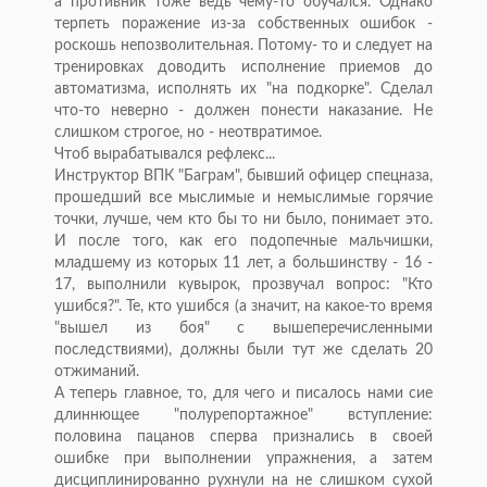
а противник тоже ведь чему-то обучался. Однако
терпеть поражение из-за собственных ошибок -
роскошь непозволительная. Потому- то и следует на
тренировках доводить исполнение приемов до
автоматизма, исполнять их "на подкорке". Сделал
что-то неверно - должен понести наказание. Не
слишком строгое, но - неотвратимое.
Чтоб вырабатывался рефлекс...
Инструктор ВПК "Баграм", бывший офицер спецназа,
прошедший все мыслимые и немыслимые горячие
точки, лучше, чем кто бы то ни было, понимает это.
И после того, как его подопечные мальчишки,
младшему из которых 11 лет, а большинству - 16 -
17, выполнили кувырок, прозвучал вопрос: "Кто
ушибся?". Те, кто ушибся (а значит, на какое-то время
"вышел из боя" с вышеперечисленными
последствиями), должны были тут же сделать 20
отжиманий.
А теперь главное, то, для чего и писалось нами сие
длиннющее "полурепортажное" вступление:
половина пацанов сперва признались в своей
ошибке при выполнении упражнения, а затем
дисциплинированно рухнули на не слишком сухой