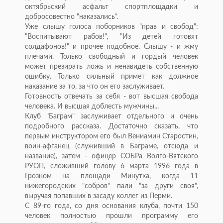
октябрьский асфальт спортплощадки и
добросовестно "наказались".
Уже слышу голоса поборников "прав и свобод":
"Воспитывают рабов!", "Из детей готовят
солдафонов!" и прочее подобное. Слышу - и жму
плечами. Только свободный и гордый человек
может презирать ложь и ненавидеть собственную
ошибку. Только сильный примет как должное
наказание за то, за что он его заслуживает.
Готовность отвечать за себя - вот высшая свобода
человека. И высшая доблесть мужчины...
Клуб "Баграм" заслуживает отдельного и очень
подробного рассказа. Достаточно сказать, что
первым инструктором его был Вениамин Старостин,
воин-афганец (служивший в Баграме, отсюда и
название), затем - офицер СОБРа Волго-Вятского
РУОП, сложивший голову 6 марта 1996 года в
Грозном на площади Минутка, когда 11
нижегородских "собров" пали "за други своя",
выручая попавших в засаду коллег из Перми.
С 89-го года, со дня основания клуба, почти 150
человек полностью прошли программу его