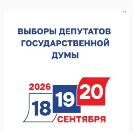
В Чкаловске спустили на воду «Метеор-120Р»
07.08.2026 14:01
В Нижегородской области выбрали лучшего лесного
пожарного
07.08.2026 13:48
В Нижнем Новгороде отметили 70-летие Дня строителя
07.08.2026 13:15
В Нижегородской области посещаемость спортобъектов
выросла на 28%
07.08.2026 12:15
В Нижнем Новгороде прошло совещание Росгвардии
07.08.2026 12:04