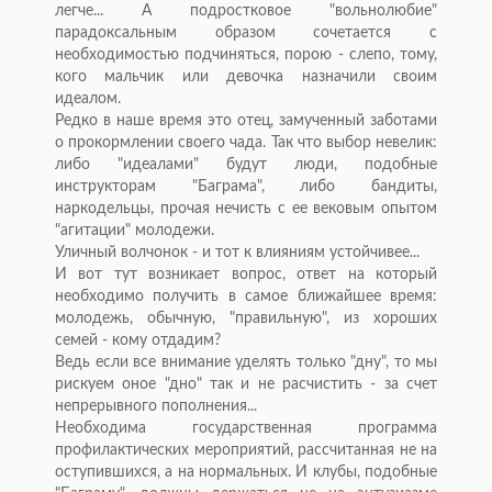
легче... А подростковое "вольнолюбие"
парадоксальным образом сочетается с
необходимостью подчиняться, порою - слепо, тому,
кого мальчик или девочка назначили своим
идеалом.
Редко в наше время это отец, замученный заботами
о прокормлении своего чада. Так что выбор невелик:
либо "идеалами" будут люди, подобные
инструкторам "Баграма", либо бандиты,
наркодельцы, прочая нечисть с ее вековым опытом
"агитации" молодежи.
Уличный волчонок - и тот к влияниям устойчивее...
И вот тут возникает вопрос, ответ на который
необходимо получить в самое ближайшее время:
молодежь, обычную, "правильную", из хороших
семей - кому отдадим?
Ведь если все внимание уделять только "дну", то мы
рискуем оное "дно" так и не расчистить - за счет
непрерывного пополнения...
Необходима государственная программа
профилактических мероприятий, рассчитанная не на
оступившихся, а на нормальных. И клубы, подобные