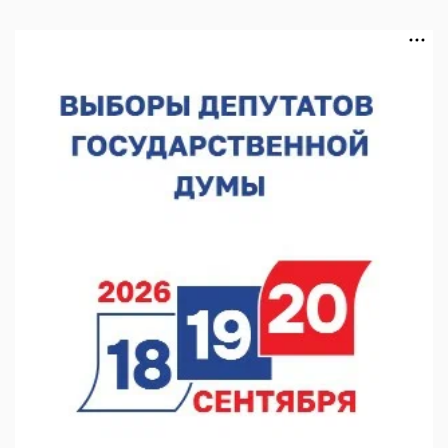
06.08.2026 16:08
Нижегородская область подписала соглашения с регионами
Киргизии
06.08.2026 15:26
Видели ночь, бежали всю ночь... На Нижневолжской
набережной прошел необычный забег
06.08.2026 15:25
Они закрыли наш гештальт
06.08.2026 15:05
Нижегородские хирурги выполнили трансоральную
операцию на щитовидной железе
06.08.2026 15:03
Более 30 нижегородцев прошли обучение для соцконтракта
06.08.2026 14:46