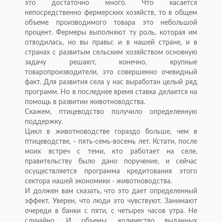
это достаточно много. Что касается
непосредственно фермерских хозяйств, то в общем
объеме производимого товара это небольшой
процент. Фермеры выполняют ту роль, которая им
отводилась, но вы правы: и в нашей стране, и в
странах с развитым сельским хозяйством основную
задачу решают, конечно, крупные
товаропроизводители, это совершенно очевидный
факт. Для развития села у нас выработан целый ряд
программ. Но в последнее время ставка делается на
помощь в развитии животноводства.
Скажем, птицеводство получило определенную
поддержку.
Цикл в животноводстве гораздо больше, чем в
птицеводстве, - пять-семь-восемь лет. Кстати, после
моих встреч с теми, кто работает на селе,
правительству было дано поручение, и сейчас
осуществляется программа кредитования этого
сектора нашей экономики - животноводства.
И должен вам сказать, что это дает определенный
эффект. Уверен, что люди это чувствуют. Занимают
очереди в банки с пяти, с четырех часов утра. Не
случайно. И объемы, количество выданных