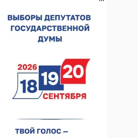
Нижегородская область подписала соглашения с
регионами Киргизии
06.08.2026 15:26
Видели ночь, бежали всю ночь... На
Нижневолжской набережной прошел необычный
забег
06.08.2026 15:25
Они закрыли наш гештальт
06.08.2026 15:05
Нижегородские хирурги выполнили трансоральную
операцию на щитовидной железе
06.08.2026 15:03
Более 30 нижегородцев прошли обучение для
соцконтракта
06.08.2026 14:46