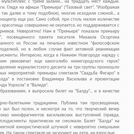
мультиплекс с тремя залами... на тридцать мест каждый.
и. Глядя на афиши "Премьера" ("Газовый свет", "Изображая
 так далее и тому подобное), многие исходили слюной... а
ноцентр еще раз. Само собой, при столь малом количестве
а красотища совершенно не окупается, но поддерживается с
рмяков. Невероятно! Нам в "Премьере" показали премьеру
.", посвященного памяти писателя Михаила Осоргина
анного из России на печально известном "философском
 поделкой, но в любом случае факт активной реанимации
исменты. Интересно, когда в Нижнем Новгороде наряду с
м увековечат еще какоголибо нижегородского героя?
азделение журналистского десанта на три группы произошло
ных мероприятий: премьеры спектакля "Свадьба Фигаро" в
алда" в постановке Владимира Васильева и презентации
ди Уорхола" в "Валиде".
разованием, я выпросила билет на "Балду"... и в качестве
рно-балетными традициями. Публика там просвещенная,
о зал был полон, и несмотря на то, что творческий вечер
оказ кинофрагментов васильевских выступлений (правда,
плодисменты практически не смолкали. Балет "Балда" на
фектной юмористической штучкой с невероятно смешными
. На таком спектакле не заскучают ни дети, ни взрослые.