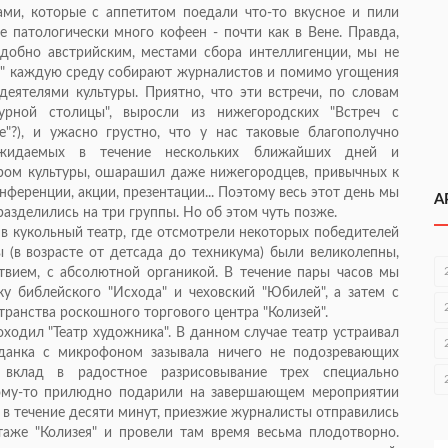
ми, которые с аппетитом поедали что-то вкусное и пили
патологически много кофеен - почти как в Вене. Правда,
одобно австрийским, местами сбора интеллигенции, мы не
иде" каждую среду собирают журналистов и помимо угощения
еятелями культуры. Приятно, что эти встречи, по словам
турной столицы", выросли из нижегородских "Встреч с
е"?), и ужасно грустно, что у нас таковые благополучно
 ожидаемых в течение нескольких ближайших дней и
ром культуры, ошарашил даже нижегородцев, привычных к
ференции, акции, презентации... Поэтому весь этот день мы
А
разделились на три группы. Но об этом чуть позже.
 в кукольный театр, где отсмотрели некоторых победителей
ы (в возрасте от детсада до техникума) были великолепны,
твием, с абсолютной органикой. В течение пары часов мы
у библейского "Исхода" и чеховский "Юбилей", а затем с
ранства роскошного торгового центра "Колизей".
роходил "Театр художника". В данном случае театр устраивал
данка с микрофоном зазывала ничего не подозревающих
вклад в радостное разрисовывание трех специально
кому-то прилюдно подарили на завершающем мероприятии
 в течение десяти минут, приезжие журналисты отправились
аже "Колизея" и провели там время весьма плодотворно.