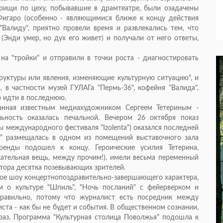
рищи по цеху, побывавшие в драмтеатре, были озадачены
Фигаро (особенно - являющимися ближе к концу действия
 "Валиду", приятно провели время и развлекались тем, что
Энди умер, но дух его живет) и получали от него ответы,
а "тройки" и отправили в точки роста - диагностировать
труктуры или явления, изменяющие культурную ситуацию", и
в частности музей ГУЛАГа "Пермь-36", кофейня "Валида",
о идти в последнюю.
ованная известным медиахудожником Сергеем Тетериным -
ьность оказалась печальной. Вечером 26 октября показ
 международного фестиваля "Izolenta") оказался последней
ка" размещалась в одном из помещений выставочного зала
ренды подошел к концу. Героические усилия Тетерина,
ательная вещь, между прочим!), имели весьма переменный
олтора десятка позевывающих зрителей.
ое шоу концертнопоздравительно-завершающего характера,
 о культуре "Шпиль", "Ночь посланий" с фейерверком и
равильно, потому что журналист есть посредник между
ста - как бы не будет и события. В общественном сознании,
раз. Программа "Культурная столица Поволжья" подошла к