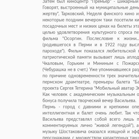
Затем был киноцентр "Премьер" - шикарный 
Говорят, выстроенный на муниципальные деньг
жертву", Тарковский, Неделя финского кино и
некоторые поздним вечером таки посетили ки
посадочных мест и низких ценах на билеты эт
целью удовлетворения культурного спроса пе
фильма "Осоргин. Послесловие к жизни..
(родившегося в Перми и в 1922 году высл
пароходе"). Фильм показался любительской
патриотической памяти вызывает лишь аплод
Чкаловым, Горьким и Мининым с Пожарски
(Чебурашка не в счет.) Уже упоминавшееся р
по причине одновременности трех значитель
пермском драмтеатре, премьеры балета "Б
проекта Сергея Тетерина "Мобильный аватар Эн
Как человек с академическим музыкальным об
бонуса получила творческий вечер Васильева.
Пермь - город с давними и крепкими опе
интеллигентная и балет очень любит. Так чт
Васильева представлял собой всего лишь п
комментируемых лично "живой легендой"), а
музыку Шостаковича оказался изящной и эф
персонажами, с множеством характерных танцев