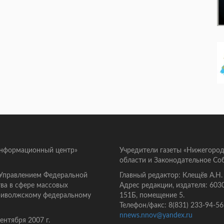
информационный центр»
Учредители газеты «Нижегород
области и Законодательное Со
 Управлением Федеральной
Главный редактор: Клещёв А.Н.
ва в сфере массовых
Адрес редакции, издателя: 603
Приволжскому федеральному
151Б, помещение 5.
Телефон/факс: 8(831) 233-94-56
nnews.nnov@yandex.ru
нтября 2007 г.