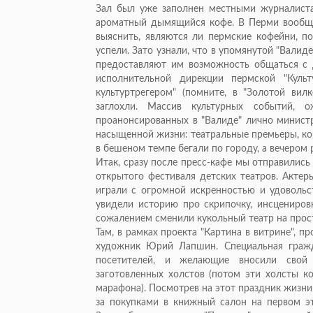
Зал был уже заполнен местными журналиста
ароматный дымящийся кофе. В Перми вообще 
выяснить, являются ли пермские кофейни, п
успели. Зато узнали, что в упомянутой "Вал
предоставляют им возможность общаться с д
исполнительной дирекции пермской "Куль
культуртрегером" (помните, в "Золотой вилк
заглохли. Массив культурных событий,
проанонсированных в "Валиде" лично минист
насыщенной жизни: театральные премьеры, кон
в бешеном темпе бегали по городу, а вечером 
Итак, сразу после пресс-кафе мы отправились
открытого фестиваля детских театров. Актер
играли с огромной искренностью и удовольс
увидели историю про скрипочку, инсценировк
сожалением сменили кукольный театр на прост
Там, в рамках проекта "Картина в витрине", п
художник Юрий Лапшин. Специальная граж
посетителей, и желающие вносили свой 
заготовленных холстов (потом эти холсты 
марафона). Посмотрев на этот праздник жизни
за покупками в книжный салон на первом эт