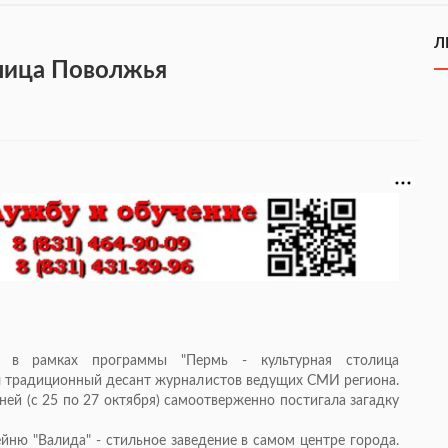
Л
лица Поволжья
й в рамках программы "Пермь - культурная столица
ал традиционный десант журналистов ведущих СМИ региона.
дней (с 25 по 27 октября) самоотверженно постигала загадку
йню "Валида" - стильное заведение в самом центре города.