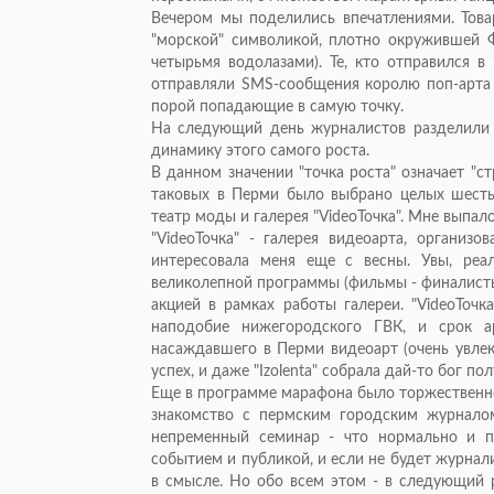
Вечером мы поделились впечатлениями. Това
"морской" символикой, плотно окружившей 
четырьмя водолазами). Те, кто отправился в
отправляли SMS-сообщения королю поп-арта (
порой попадающие в самую точку.
На следующий день журналистов разделили н
динамику этого самого роста.
В данном значении "точка роста" означает "с
таковых в Перми было выбрано целых шесть, 
театр моды и галерея "VideoТочка". Мне выпал
"VideoТочка" - галерея видеоарта, организ
интересовала меня еще с весны. Увы, реал
великолепной программы (фильмы - финалисты
акцией в рамках работы галереи. "VideoТоч
наподобие нижегородского ГВК, и срок а
насаждавшего в Перми видеоарт (очень увлек
успех, и даже "Izolenta" собрала дай-то бог п
Еще в программе марафона было торжественн
знакомство с пермским городским журналом
непременный семинар - что нормально и п
событием и публикой, и если не будет журнали
в смысле. Но обо всем этом - в следующий 