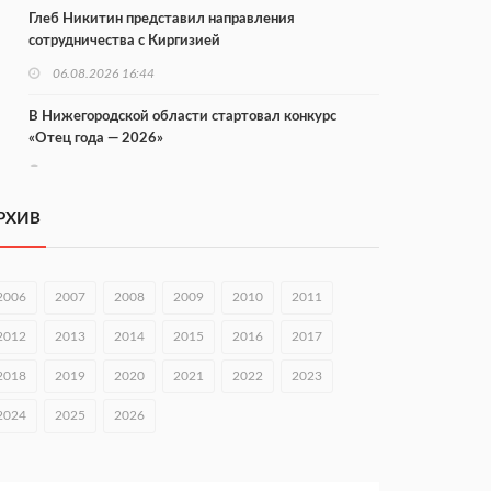
Глеб Никитин представил направления
сотрудничества с Киргизией
06.08.2026 16:44
В Нижегородской области стартовал конкурс
«Отец года — 2026»
06.08.2026 16:37
Городец подписал соглашения с Кара-Кулем и
РХИВ
Токмоком
06.08.2026 16:26
2006
2007
2008
2009
2010
2011
Экспорт продукции АПК Нижегородской области
вырос в 1,9 раза
2012
2013
2014
2015
2016
2017
06.08.2026 16:18
2018
2019
2020
2021
2022
2023
В Нижнем Новгороде открыли фестиваль «Семья
2024
2025
2026
Нижегородская»
06.08.2026 16:08