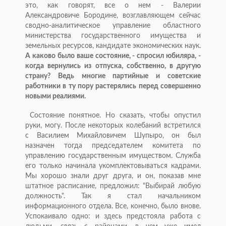
это, как говорят, все о нем - Валерии
Александровиче Бородине, возглавляющем сейчас
сводно-аналитическое управление областного
министерства государственного имущества и
земельных ресурсов, кандидате экономических наук.
А каково было ваше состояние, - спросил юбиляра, -
когда вернулись из отпуска, собственно, в другую
страну? Ведь многие партийные и советские
работники в ту пору растерялись перед совершенно
новыми реалиями.
Состояние понятное. Но сказать, чтобы опустил
руки, могу. После некоторых колебаний встретился
с Василием Михайловичем Шупыро, он был
назначен тогда председателем комитета по
управлению государственным имуществом. Служба
его только начинала укомплектовываться кадрами.
Мы хорошо знали друг друга, и он, показав мне
штатное расписание, предложил: "Выбирай любую
должность". Так я стал начальником
информационного отдела. Все, конечно, было внове.
Успокаивало одно: и здесь предстояла работа с