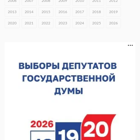
2006
2007
2008
2009
2010
2011
2012
06.08.2026 16:18
2013
2014
2015
2016
2017
2018
2019
В Нижнем Новгороде открыли фестиваль «Семья
2020
2021
2022
2023
2024
2025
2026
Нижегородская»
06.08.2026 16:08
Нижегородская область подписала соглашения с регионами
Киргизии
06.08.2026 15:26
Видели ночь, бежали всю ночь... На Нижневолжской
набережной прошел необычный забег
06.08.2026 15:25
Они закрыли наш гештальт
06.08.2026 15:05
Нижегородские хирурги выполнили трансоральную
операцию на щитовидной железе