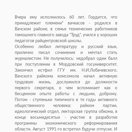
Вчера ему исполнилось 60 лет. Гордится, что
принадлежит племени" вачкасов - родился в
Вачском районе, в семье технических работников
тамошнего главного завода "Труд", учился у хороших
педагогов райцентровской школы.
Особенно любил литературу и русский язык,
прилично писал сочинения и мечтал стать
журналистом. Не получилось: недобрал один балл
при поступлении в Мордовский госуниверситет.
Закончил истфил ГГУ им. Н.И.Лобачевского.
Вачского райкома комсомола начал активную
трудовую жизнь, дослужился до должности
первого секретаря, о чем вспоминает как о
бесценном опыте работы с людьми, доброму.
Потом - ступеньки типичного в те годы активного
общественного человека: райком партии,
идеологический отдел, лекторская группа обкома, в
конце восьмидесятых - участие в разработке
программы экономического реформирования
области. Август 1991-го встретил будучи отпуске. И