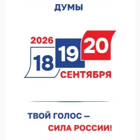
05.08.2026 12:31
В «Заповедных кварталах» отметят 120-летие усадьбы
Гусевых
05.08.2026 11:28
Нижегородский кадровый центр проведет ярмарки вакансий
в августе
05.08.2026 10:51