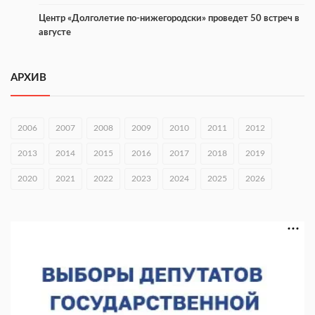
Центр «Долголетие по-нижегородски» проведет 50 встреч в
августе
05.08.2026 16:53
АРХИВ
Совет молодых ученых начал работу при правительстве
региона
05.08.2026 15:57
2006
2007
2008
2009
2010
2011
2012
16 нижегородцев победили в конкурсе «Большая перемена»
2013
2014
2015
2016
2017
2018
2019
05.08.2026 15:50
2020
2021
2022
2023
2024
2025
2026
Около 800 школ готовят к новому учебному году
05.08.2026 15:23
В Нижнем Новгороде подвели итоги отбора на фестиваль
«Музыка балконов»
05.08.2026 14:04
Фестиваль SALUT! ИСКРА пройдет в сквере Свердлова