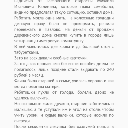
надписью от всесоюзного старосты Михаила
Ивановича Калинина, которые глава семейства,
видимо предполагая такую ситуацию, оставил дома.
Работать могла одна мать. На колхозные трудодни
детскую ораву было не прокормить, решили
переезжать в Павлово. На деньги от продажи
деревенского дома смогли купить в городе лишь
четырнадцатиметровую комнатушку.
В ней уместились две кровати да большой стол с
табуретками.
Зато на всех давали хлебные карточки.
За отца как пропавшего без вести пособия детям не
полагалось, лишь позднее стали выдавать по 240
рублей в месяц.
Фаина была старшей в семье, училась хорошо и как
могла помогала матери.
Ребятишки пухли от голода, болели, двоих не
удалось вылечить...
Но остальные жили дружно, старшие заботились о
малышах, а те уступали им и угол на столе, чтобы
учить уроки, и худые валенки, которые носили по
очереди.
После семилетки девушка без раздумий пошла в