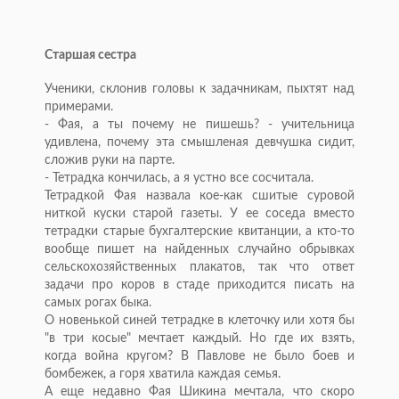
Старшая сестра
Ученики, склонив головы к задачникам, пыхтят над
примерами.
- Фая, а ты почему не пишешь? - учительница
удивлена, почему эта смышленая девчушка сидит,
сложив руки на парте.
- Тетрадка кончилась, а я устно все сосчитала.
Тетрадкой Фая назвала кое-как сшитые суровой
ниткой куски старой газеты. У ее соседа вместо
тетрадки старые бухгалтерские квитанции, а кто-то
вообще пишет на найденных случайно обрывках
сельскохозяйственных плакатов, так что ответ
задачи про коров в стаде приходится писать на
самых рогах быка.
О новенькой синей тетрадке в клеточку или хотя бы
"в три косые" мечтает каждый. Но где их взять,
когда война кругом? В Павлове не было боев и
бомбежек, а горя хватила каждая семья.
А еще недавно Фая Шикина мечтала, что скоро