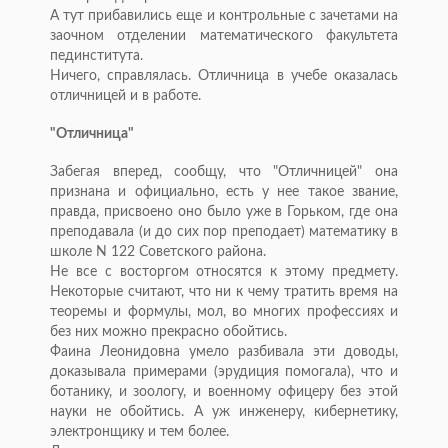
А тут прибавились еще и контрольные с зачетами на
заочном отделении математического факультета
пединститута.
Ничего, справлялась. Отличница в учебе оказалась
отличницей и в работе.
"Отличница"
Забегая вперед, сообщу, что "Отличницей" она
признана и официально, есть у нее такое звание,
правда, присвоено оно было уже в Горьком, где она
преподавала (и до сих пор преподает) математику в
школе N 122 Советского района.
Не все с восторгом относятся к этому предмету.
Некоторые считают, что ни к чему тратить время на
теоремы и формулы, мол, во многих профессиях и
без них можно прекрасно обойтись.
Фаина Леонидовна умело разбивала эти доводы,
доказывала примерами (эрудиция помогала), что и
ботанику, и зоологу, и военному офицеру без этой
науки не обойтись. А уж инженеру, кибернетику,
электронщику и тем более.