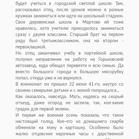
будет учиться в городской светлой школе. Там,
рассказывал отец, после уроков можно в разных
кружках заниматься или идти на школьный стадион.
Своя деревенская школа в Мартове ей тоже
нравилась, хотя учителю приходилось заниматься
сразу с двумя классами. Старший брат на первом
ряду был третьеклассником, она на втором -
первоклашкой.
Но отец заканчивал учебу в партийной школе,
получил направление на работу на Горьковский
автозавод, куда обещал перевезти и всю семью. Да
вместо большого города в большую мясорубку
попал, откуда уже и не вернулся.
В военкомат он пришел 22 июня 41-го, наутро со
своими семерыми детьми и с женой попрощался...
Как оказалось, навсегда. Мать, надеясь на скорый
отъезд, даже огород не засеяла, так, кое-какие
грядки для первой зелени.
И первая же военная осень показала, что такое
настоящий голод. Кое-что из домашнего скарба
обменяли на муку и картошку. Особенно было
жалко отцовские наручные часы с дарственной