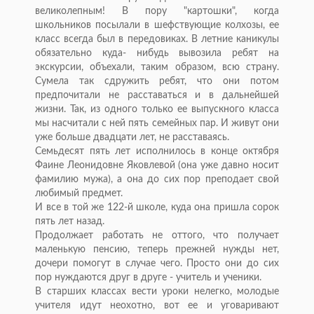
великолепным! В пору "картошки", когда
школьников посылали в шефствующие колхозы, ее
класс всегда был в передовиках. В летние каникулы
обязательно куда- нибудь вывозила ребят на
экскурсии, объехали, таким образом, всю страну.
Сумела так сдружить ребят, что они потом
предпочитали не расставаться и в дальнейшей
жизни. Так, из одного только ее выпускного класса
мы насчитали с ней пять семейных пар. И живут они
уже больше двадцати лет, не расставаясь.
Семьдесят пять лет исполнилось в конце октября
Фаине Леонидовне Яковлевой (она уже давно носит
фамилию мужа), а она до сих пор преподает свой
любимый предмет.
И все в той же 122-й школе, куда она пришла сорок
пять лет назад.
Продолжает работать не оттого, что получает
маленькую пенсию, теперь прежней нужды нет,
дочери помогут в случае чего. Просто они до сих
пор нуждаются друг в друге - учитель и ученики.
В старших классах вести уроки нелегко, молодые
учителя идут неохотно, вот ее и уговаривают