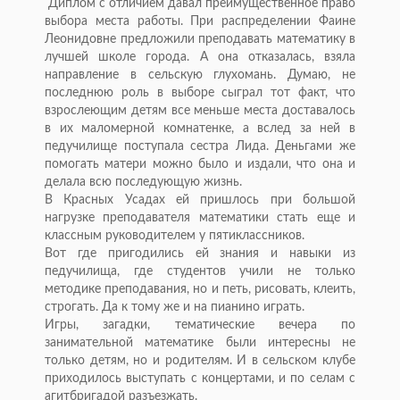
Диплом с отличием давал преимущественное право
выбора места работы. При распределении Фаине
Леонидовне предложили преподавать математику в
лучшей школе города. А она отказалась, взяла
направление в сельскую глухомань. Думаю, не
последнюю роль в выборе сыграл тот факт, что
взрослеющим детям все меньше места доставалось
в их маломерной комнатенке, а вслед за ней в
педучилище поступала сестра Лида. Деньгами же
помогать матери можно было и издали, что она и
делала всю последующую жизнь.
В Красных Усадах ей пришлось при большой
нагрузке преподавателя математики стать еще и
классным руководителем у пятиклассников.
Вот где пригодились ей знания и навыки из
педучилища, где студентов учили не только
методике преподавания, но и петь, рисовать, клеить,
строгать. Да к тому же и на пианино играть.
Игры, загадки, тематические вечера по
занимательной математике были интересны не
только детям, но и родителям. И в сельском клубе
приходилось выступать с концертами, и по селам с
агитбригадой разъезжать.