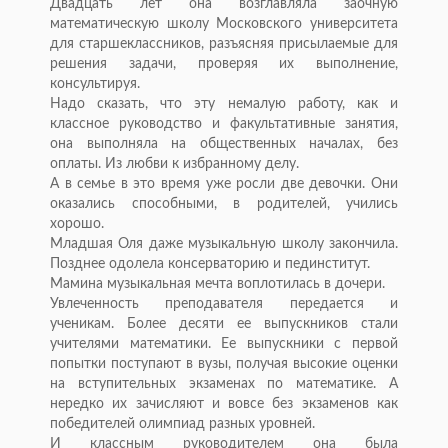
Двадцать лет она возглавляла заочную
математическую школу Московского университета
для старшеклассников, разъясняя присылаемые для
решения задачи, проверяя их выполнение,
консультируя.
Надо сказать, что эту немалую работу, как и
классное руководство и факультативные занятия,
она выполняла на общественных началах, без
оплаты. Из любви к избранному делу.
А в семье в это время уже росли две девочки. Они
оказались способными, в родителей, учились
хорошо.
Младшая Оля даже музыкальную школу закончила.
Позднее одолела консерваторию и пединститут.
Мамина музыкальная мечта воплотилась в дочери.
Увлеченность преподавателя передается и
ученикам. Более десяти ее выпускников стали
учителями математики. Ее выпускники с первой
попытки поступают в вузы, получая высокие оценки
на вступительных экзаменах по математике. А
нередко их зачисляют и вовсе без экзаменов как
победителей олимпиад разных уровней.
И классным руководителем она была