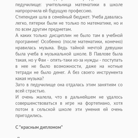
педучилище: учительница математики в школе
напророчила ей будущую профессию.
Стипендия шла в семейный бюджет. Учеба давалась
легко, пятерки были не только по математике, но и
по всем другим предметам.
А каких только дисциплин не было там в учебной
программе! Особенно (после математики, конечно)
нравилась музыка. Ведь тайной мечтой девушки
была учеба в музыкальной школе. В Павлове была
такая, но у Фаи - опять-таки из-за нужды - поступать
в нее не было возможности, даже на нотные
тетради не было денег. А без своего инструмента
какая музыка?
Зато в педучилище она отдалась этим занятиям со
всей страстью.
И очень жалела, что в дальнейшем не удалось
совершенствоваться в игре на фортепиано, хотя
потом в сельской школе эти умения ей очень
пригодились.
С "красным дипломом"