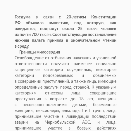
Госдума в
связи с
20-летием
Конституции
РФ
объявила амнистию, под которую, как
ожидается, подпадут около 25 тысяч человек
из
почти 700 тысяч. Соответствующее постановление
нижняя палата приняла в
окончательном чтении
в
среду.
Границы милосердия
Освобождение от
отбывания наказания и
уголовной
ответственности получают наименее социально
защищенные категории осужденных, некоторые
категории подозреваемых и
обвиняемых
в
совершении преступлений, а
также лица, имеющие
определенные заслуги перед страной. К
указанным
категориям отнесены лица, совершившие
преступления в
возрасте до
18 лет, женщины
с
несовершеннолетними детьми, беременные
женщины, пенсионеры, инвалиды I
и
II
групп, лица,
принимавшие участие в
ликвидации последствий
аварии на
Чернобыльской АЭС, и
лица,
принимавшие участие в
боевых действиях