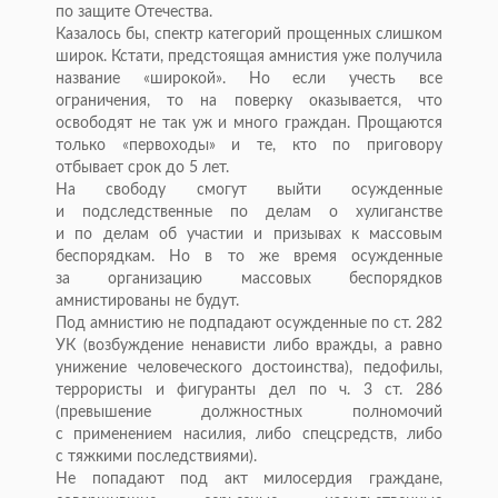
по
защите Отечества.
Казалось
бы, спектр категорий прощенных слишком
широк. Кстати, предстоящая амнистия уже получила
название
«
широкой
»
. Но
если учесть все
ограничения, то
на
поверку оказывается, что
освободят не
так уж
и
много граждан. Прощаются
только
«
первоходы
»
и
те, кто по
приговору
отбывает срок до
5 лет.
На
свободу смогут выйти осужденные
и
подследственные по
делам о
хулиганстве
и
по
делам об
участии и
призывах к
массовым
беспорядкам. Но
в
то
же время осужденные
за
организацию массовых беспорядков
амнистированы не
будут.
Под амнистию не
подпадают осужденные по
ст. 282
УК
(возбуждение ненависти либо вражды, а
равно
унижение человеческого достоинства), педофилы,
террористы и
фигуранты дел по
ч. 3 ст. 286
(превышение должностных полномочий
с
применением насилия, либо спецсредств, либо
с
тяжкими последствиями).
Не
попадают под акт милосердия граждане,