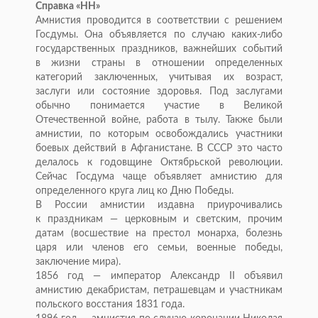
Справка
«
НН
»
Амнистия проводится в
соответствии с
решением
Госдумы. Она объявляется по
случаю
каких-либо
государственных праздников, важнейших событий
в
жизни страны в
отношении определенных
категорий заключенных, учитывая их
возраст,
заслуги или состояние здоровья. Под заслугами
обычно понимается участие в
Великой
Отечественной войне, работа в
тылу. Также были
амнистии, по
которым освобождались участники
боевых действий в
Афганистане. В
СССР это часто
делалось к
годовщине Октябрьской революции.
Сейчас Госдума чаще объявляет амнистию для
определенного круга лиц ко
Дню Победы.
В
России амнистии издавна приурочивались
к
праздникам
—
церковным и
светским, прочим
датам (восшествие на
престол монарха, болезнь
царя или членов его семьи, военные победы,
заключение мира).
1856 год
—
император Александр II
объявил
амнистию декабристам, петрашевцам и
участникам
польского восстания 1831 года.