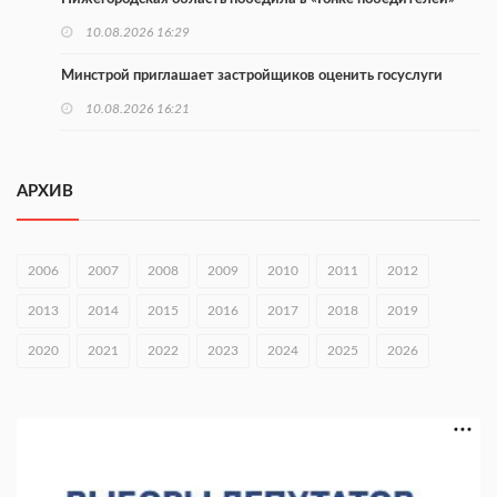
10.08.2026 16:29
Минстрой приглашает застройщиков оценить госуслуги
10.08.2026 16:21
Более 160 тыс. нижегородцев участвуют в проекте
Минтруда
АРХИВ
10.08.2026 16:14
Глеб Никитин направил соболезнования в Нижнекамск
2006
2007
2008
2009
2010
2011
2012
10.08.2026 16:01
2013
2014
2015
2016
2017
2018
2019
В Нижегородской области совершено почти 34 тыс. донаций
2020
2021
2022
2023
2024
2025
2026
10.08.2026 15:53
Около 120 человек прошли медосмотры на фестивале
10.08.2026 14:04
В Нижнем Новгороде пройдет форум «Завтра зависит от