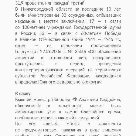
31,9 процента, или каждый третий.
В
Нижегородской области за
последние 10 лет
были амнистированы 32 осужденных, отбывавших
наказание в
местах заключения: 17
—
в
связи
со
100-летием
учреждения Государственной думы
в
России, 13
—
в
связи с
60-летием
Победы
в
Великой Отечественной войне 1941
—
1945 гг.,
один
—
на
основании постановления
Госдумы(от
22.09.2006 г.
№
3500)
«
Об
объявлении
амнистии в
отношении лиц, совершивших
преступления в
период проведения
контртеррористических операций на
территориях
субъектов Российской Федерации, находящихся
в
пределах Южного федерального округа
»
.
К
слову
Бывший министр обороны РФ
Анатолий Сердюков,
обвиняемый в
халатности, может быть
амнистирован уже в
самое ближайшее время,
сообщил источник, знакомый с
ситуацией.
По
его словам, статья о
халатности
не
предусматривает наказания в
виде лишения