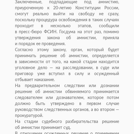
Заключенные, подпадающие под амнистию,
приуроченную к
20-летию
Конституции России,
смогут реально выйти на
свободу не
сразу,
поскольку процедура освобождения в
таких случаях
проходит в
несколько этапов, сообщили
в
пресс-бюро
ФСИН. Госдума на
этот раз, помимо
утверждения закона об
амнистии, приняла
и
порядок ее
проведения.
Согласно этому закону, орган, который будет
принимать решение об
амнистии, определяется
в
зависимости от
того, на
какой стадии находится
уголовное дело
—
на
расследовании, в
суде или
приговор уже вступил в
силу и
осужденный
отбывает наказание.
На
предварительном следствии или дознании
решение об
амнистии обвиняемого принимается
следователем или дознавателем, которое потом
должно быть утверждено в
первом случае
руководством следственных органов, а
во
втором
—
прокуратурой.
На
стадии судебного разбирательства решение
об
амнистии принимает суд.
В
отношении осужденных решение о
применении