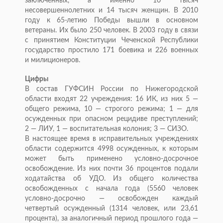
заключенных, а
именно 10 тысяч
несовершеннолетних и
14 тысяч женщин. В
2010
году к
65-летию
Победы вышли в
основном
ветераны. Их
было 250 человек. В
2003 году в
связи
с
принятием Конституции Чеченской Республики
государство простило 171 боевика и
226 военных
и
милиционеров.
Цифры
В
состав ГУФСИН России по
Нижегородской
области входят 22 учреждения: 16 ИК, из
них 5
—
общего режима, 10
—
строгого режима; 1
—
для
осужденных при опасном рецидиве преступлений;
2
—
ЛИУ, 1
—
воспитательная колония; 3
—
СИЗО.
В
настоящее время в
исправительных учреждениях
области содержится 4998 осужденных, к
которым
может быть применено
условно-досрочное
освобождение. Из
них почти 36 процентов подали
ходатайства об
УДО. Из
общего количества
освобожденных с
начала года (5560 человек
условно-досрочно
—
освобожден каждый
четвертый осужденный (1314 человек, или 23,61
процента), за
аналогичный период прошлого года
—