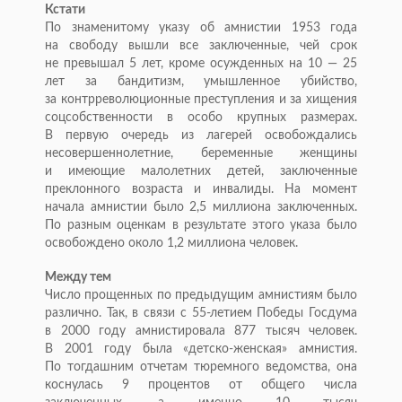
Кстати
По
знаменитому указу об
амнистии 1953 года
на
свободу вышли все заключенные, чей срок
не
превышал 5 лет, кроме осужденных на
10
—
25
лет за
бандитизм, умышленное убийство,
за
контрреволюционные преступления и
за
хищения
соцсобственности в
особо крупных размерах.
В
первую очередь из
лагерей освобождались
несовершеннолетние, беременные женщины
и
имеющие малолетних детей, заключенные
преклонного возраста и
инвалиды. На
момент
начала амнистии было 2,5
миллиона заключенных.
По
разным оценкам в
результате этого указа было
освобождено около 1,2
миллиона человек.
Между тем
Число прощенных по
предыдущим амнистиям было
различно. Так, в
связи с
55-летием
Победы Госдума
в
2000 году амнистировала 877 тысяч человек.
В
2001 году была
«
детско-женская
»
амнистия.
По
тогдашним отчетам тюремного ведомства, она
коснулась 9 процентов от
общего числа