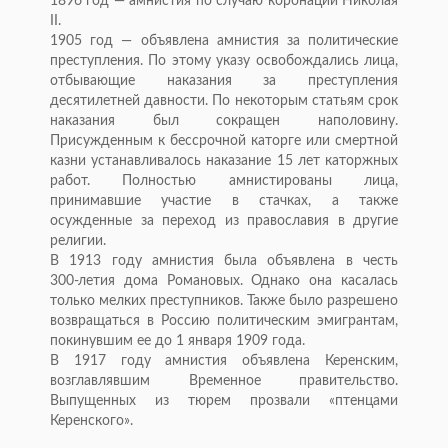
1896 год
—
амнистия по
случаю коронации Николая
II.
1905 год
—
объявлена амнистия за
политические
преступления. По
этому указу освобождались лица,
отбывающие наказания за
преступления
десятилетней давности. По
некоторым статьям срок
наказания был сокращен наполовину.
Присужденным к
бессрочной каторге или смертной
казни устанавливалось наказание 15 лет каторжных
работ. Полностью амнистированы лица,
принимавшие участие в
стачках, а
также
осужденные за
переход из
православия в
другие
религии.
В
1913 году амнистия была объявлена в
честь
300-летия
дома Романовых. Однако она касалась
только мелких преступников. Также было разрешено
возвращаться в
Россию политическим эмигрантам,
покинувшим ее
до
1 января 1909 года.
В
1917 году амнистия объявлена Керенским,
возглавлявшим Временное правительство.
Выпущенных из
тюрем прозвали
«
птенцами
Керенского
»
.