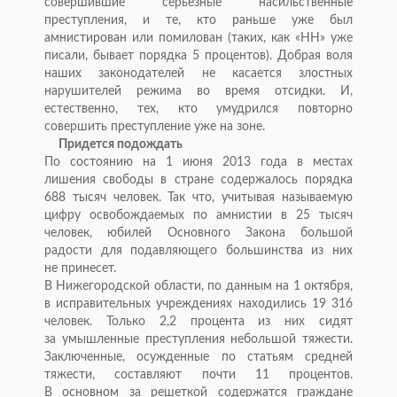
совершившие серьезные насильственные
преступления, и
те, кто раньше уже был
амнистирован или помилован (таких, как
«
НН
»
уже
писали, бывает порядка 5 процентов). Добрая воля
наших законодателей не
касается злостных
нарушителей режима во
время отсидки. И,
естественно, тех, кто умудрился повторно
совершить преступление уже на
зоне.
Придется подождать
По
состоянию на
1 июня 2013 года в
местах
лишения свободы в
стране содержалось порядка
688 тысяч человек. Так что, учитывая называемую
цифру освобождаемых по
амнистии в
25 тысяч
человек, юбилей Основного Закона большой
радости для подавляющего большинства из
них
не
принесет.
В
Нижегородской области, по
данным на
1 октября,
в
исправительных учреждениях находились 19
316
человек. Только 2,2 процента из
них сидят
за
умышленные преступления небольшой тяжести.
Заключенные, осужденные по
статьям средней
тяжести, составляют почти 11 процентов.
В
основном за
решеткой содержатся граждане