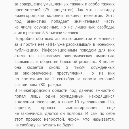
за
совершение умышленных тяжких и
особо тяжких
преступлений (75 процентов). Так что навскидку
нижегородские колонии покинут немногие. Хотя
под амнистию попадает значительная часть
из
числа осужденных, но
не
лишенных свободы,
а
их
в
регионе 8,5 тысячи человек.
Подробно обо всех аспектах амнистии и
мнениях
за
и
против нее
«
НН
»
уже рассказывали в
июньских
публикациях. Информационным поводом для них
стала так называемая экономическая амнистия,
вызвавшая в
обществе большой резонанс. В
целом
она касается около 3 тысяч осужденных
за
экономические преступления. Но
из
них
по
состоянию на
1 сентября за
ворота колоний
вышли пока 780 граждан.
В
Нижегородской области под данную амнистию
попал лишь один осужденный, находящийся
в
колонии-поселении
, а
также 10
«
условников
»
. Но,
впрочем, процесс амнистирования еще
не
закончился, длится он
полгода. И
сам по
себе
этот процесс непростой, чохом, что называется,
на
свободу выпускать не
будут.