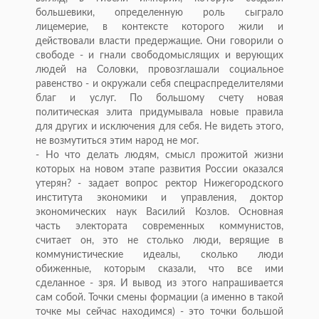
большевики, определенную роль сыграло
лицемерие, в контексте которого жили и
действовали власти предержащие. Они говорили о
свободе - и гнали свободомыслящих и верующих
людей на Соловки, провозглашали социальное
равенство - и окружали себя спецраспределителями
благ и услуг. По большому счету новая
политическая элита придумывала новые правила
для других и исключения для себя. Не видеть этого,
не возмутиться этим народ не мог.
- Но что делать людям, смысл прожитой жизни
которых на новом этапе развития России оказался
утерян? - задает вопрос ректор Нижегородского
института экономики и управления, доктор
экономических наук Василий Козлов. Основная
часть электората современных коммунистов,
считает он, это не столько люди, верящие в
коммунистические идеалы, сколько люди
обиженные, которым сказали, что все ими
сделанное - зря. И вывод из этого напрашивается
сам собой. Точки смены формации (а именно в такой
точке мы сейчас находимся) - это точки большой