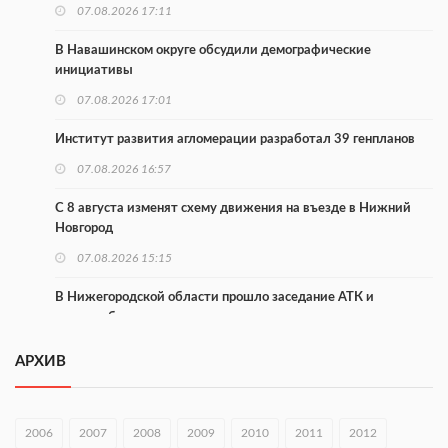
07.08.2026 17:11
В Навашинском округе обсудили демографические
инициативы
07.08.2026 17:01
Институт развития агломерации разработал 39 генпланов
07.08.2026 16:57
С 8 августа изменят схему движения на въезде в Нижний
Новгород
07.08.2026 15:15
В Нижегородской области прошло заседание АТК и
оперштаба
07.08.2026 14:54
АРХИВ
В Чкаловске спустили на воду «Метеор-120Р»
07.08.2026 14:01
2006
2007
2008
2009
2010
2011
2012