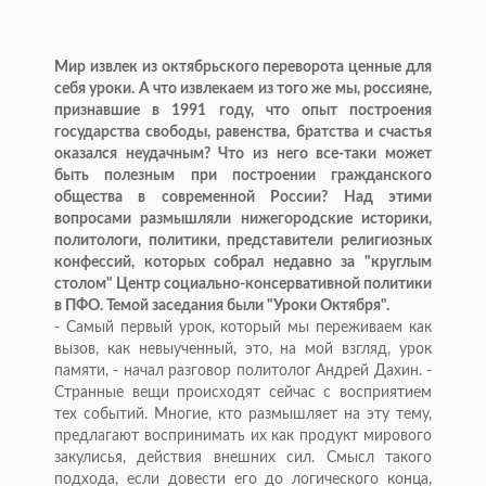
Мир извлек из октябрьского переворота ценные для
себя уроки. А что извлекаем из того же мы, россияне,
признавшие в 1991 году, что опыт построения
государства свободы, равенства, братства и счастья
оказался неудачным? Что из него все-таки может
быть полезным при построении гражданского
общества в современной России? Над этими
вопросами размышляли нижегородские историки,
политологи, политики, представители религиозных
конфессий, которых собрал недавно за "круглым
столом" Центр социально-консервативной политики
в ПФО. Темой заседания были "Уроки Октября".
- Самый первый урок, который мы переживаем как
вызов, как невыученный, это, на мой взгляд, урок
памяти, - начал разговор политолог Андрей Дахин. -
Странные вещи происходят сейчас с восприятием
тех событий. Многие, кто размышляет на эту тему,
предлагают воспринимать их как продукт мирового
закулисья, действия внешних сил. Смысл такого
подхода, если довести его до логического конца,