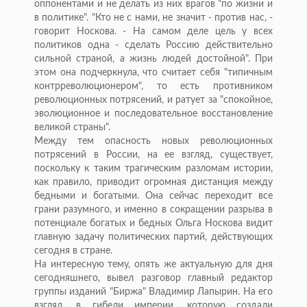
оппонентами и не делать из них врагов "по жизни и
в политике". "Кто не с нами, не значит - против нас, -
говорит Носкова. - На самом деле цель у всех
политиков одна - сделать Россию действительно
сильной страной, а жизнь людей достойной". При
этом она подчеркнула, что считает себя "типичным
контрреволюционером", то есть противником
революционных потрясений, и ратует за "спокойное,
эволюционное и последовательное восстановление
великой страны".
Между тем опасность новых революционных
потрясений в России, на ее взгляд, существует,
поскольку к таким трагическим разломам истории,
как правило, приводит огромная дистанция между
бедными и богатыми. Она сейчас переходит все
грани разумного, и именно в сокращении разрыва в
потенциале богатых и бедных Ольга Носкова видит
главную задачу политических партий, действующих
сегодня в стране.
На интересную тему, опять же актуальную для дня
сегодняшнего, вывел разговор главный редактор
группы изданий "Биржа" Владимир Лапырин. На его
взгляд, в гибели империи, которую создали