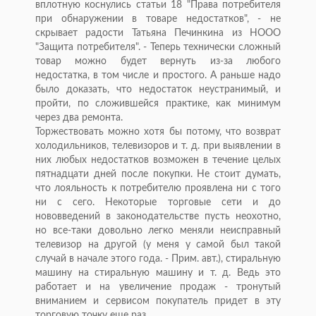
вплотную коснулись статьи 18 "Права потребителя
при обнаружении в товаре недостатков", - не
скрывает радости Татьяна Печинкина из НООО
"Защита потребителя". - Теперь технически сложный
товар можно будет вернуть из-за любого
недостатка, в том числе и простого. А раньше надо
было доказать, что недостаток неустранимый, и
пройти, по сложившейся практике, как минимум
через два ремонта.
Торжествовать можно хотя бы потому, что возврат
холодильников, телевизоров и т. д. при выявлении в
них любых недостатков возможен в течение целых
пятнадцати дней после покупки. Не стоит думать,
что лояльность к потребителю проявлена ни с того
ни с сего. Некоторые торговые сети и до
нововведений в законодательстве пусть неохотно,
но все-таки довольно легко меняли неисправный
телевизор на другой (у меня у самой был такой
случай в начале этого года. - Прим. авт.), стиральную
машину на стиральную машину и т. д. Ведь это
работает и на увеличение продаж - тронутый
вниманием и сервисом покупатель придет в эту
торговую точку еще раз.